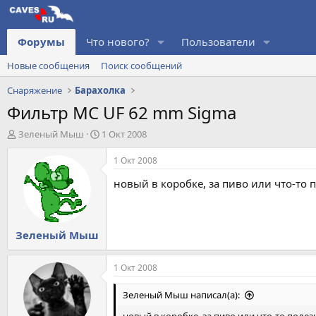
Форумы
Что нового?
Пользователи
Новые сообщения
Поиск сообщений
Снаряжение
Барахолка
Фильтр MC UF 62 mm Sigma
А
Д
Зеленый Мыш
1 Окт 2008
в
а
т
т
1 Окт 2008
о
а
новый в коробке, за пиво или что-то 
р
н
т
а
е
ч
м
а
Зеленый Мыш
ы
л
а
1 Окт 2008
Зеленый Мыш написал(а):