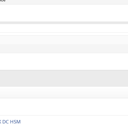
ное
EX DC HSM