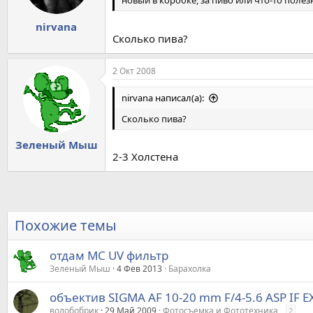
новый в коробке, за пиво или что-то полез
nirvana
Сколько пива?
2 Окт 2008
nirvana написал(а):
Сколько пива?
Зеленый Мыш
2-3 Холстена
Похожие темы
отдам MC UV фильтр
Зеленый Мыш
4 Фев 2013
Барахолка
объектив SIGMA AF 10-20 mm F/4-5.6 ASP IF 
волобобрик
29 Май 2009
Фотосъемка и Фототехника
2