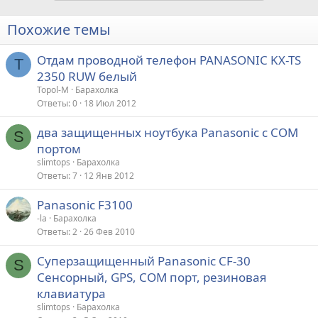
Похожие темы
Отдам проводной телефон PANASONIC KX-TS
T
2350 RUW белый
Topol-M
Барахолка
Ответы
0
18 Июл 2012
два защищенных ноутбука Panasonic с COM
S
портом
slimtops
Барахолка
Ответы
7
12 Янв 2012
Panasonic F3100
-la
Барахолка
Ответы
2
26 Фев 2010
Суперзащищенный Panasonic CF-30
S
Сенсорный, GPS, COM порт, резиновая
клавиатура
slimtops
Барахолка