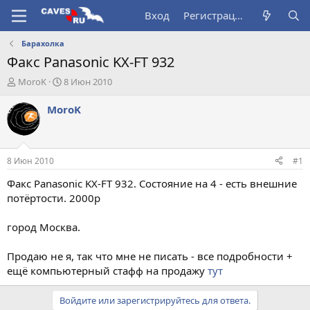
Вход
Регистрация
Барахолка
Факс Panasonic KX-FT 932
А
Д
MoroK
8 Июн 2010
в
а
т
т
MoroK
о
а
р
н
т
а
е
ч
8 Июн 2010
#1
м
а
ы
л
Факс Panasonic KX-FT 932. Состояние на 4 - есть внешние
а
потёртости. 2000р
город Москва.
Продаю не я, так что мне не писать - все подробности +
ещё компьютерный стафф на продажу
тут
Войдите или зарегистрируйтесь для ответа.