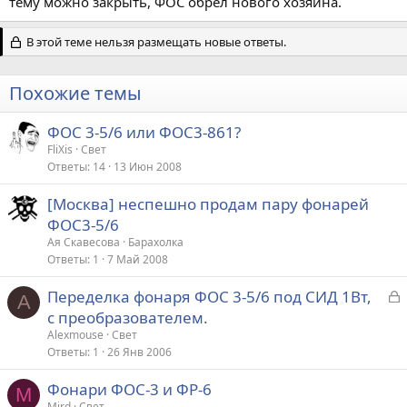
тему можно закрыть, ФОС обрёл нового хозяина.
В этой теме нельзя размещать новые ответы.
Похожие темы
ФОС 3-5/6 или ФОС3-861?
FliXis
Свет
Ответы
14
13 Июн 2008
[Москва] неспешно продам пару фонарей
ФОС3-5/6
Ая Скавесова
Барахолка
Ответы
1
7 Май 2008
З
Переделка фонаря ФОС 3-5/6 под СИД 1Вт,
A
а
с преобразователем.
к
Alexmouse
Свет
р
Ответы
1
26 Янв 2006
Фонари ФОС-3 и ФР-6
т
M
Mird
Свет