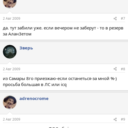
2 Авг 2009
#7
да. тут забили уже. если вечером не заберут - то в резерв
за АланЗетом
Зверь
2 Авг 2009
#8
из Самары 8го приезжаю-если останеться-за мной %-)
просьба большая в ЛС или icq
adrenocrome
2 Авг 2009
#9