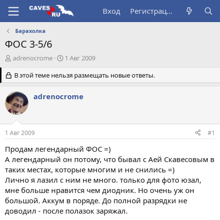
Вход
Регистрация
Барахолка
ФОС 3-5/6
А
Д
adrenocrome
1 Авг 2009
в
а
т
В этой теме нельзя размещать новые ответы.
т
о
а
р
н
adrenocrome
т
а
е
ч
м
а
ы
л
1 Авг 2009
#1
а
Продам легендарный ФОС =)
А легендарный он потому, что бывал с Аей Скавесовым в
таких местах, которые многим и не снились =)
Лично я лазил с ним не много. только для фото юзал,
мне больше нравится чем диодник. Но очень уж он
большой. Аккум в поряде. До полной разрядки не
доводил - после полазок заряжал.