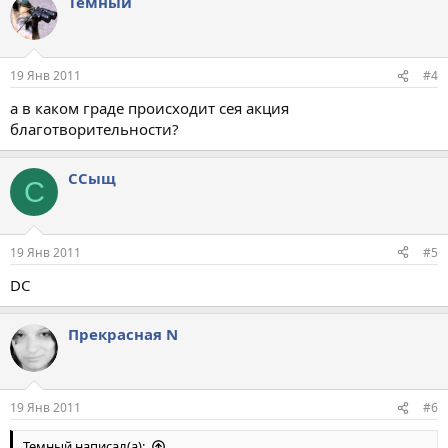
Темный
19 Янв 2011
#4
а в каком граде происходит сея акция
благотворительности?
ССыщ
С
19 Янв 2011
#5
DC
Прекрасная N
19 Янв 2011
#6
Темный написал(а):