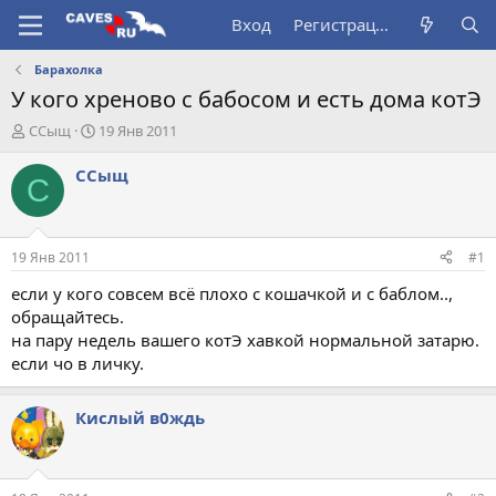
Вход
Регистрация
Барахолка
У кого хреново с бабосом и есть дома котЭ
А
Д
ССыщ
19 Янв 2011
в
а
т
т
ССыщ
С
о
а
р
н
т
а
е
ч
19 Янв 2011
#1
м
а
ы
л
если у кого совсем всё плохо с кошачкой и с баблом..,
а
обращайтесь.
на пару недель вашего котЭ хавкой нормальной затарю.
если чо в личку.
Кислый в0ждь