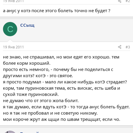
19 Янв 2011
#2
a анус у котэ после этого болеть точно не будет ?
ССыщ
С
19 Янв 2011
#3
не знаю, не спрашивал, но мои едят его хорошо. тем
более корм хороший.
просто есть немного, - почему бы не поделиться с
другими котэ? котЭ - это святое.
я просто подумал - мало ли какое нибудь котЭ страдает?
корм, там пуриновская тема, есть вискас, есть шеба и
сухой тоже пуриновский.
не думаю что от этого жопа болит.
я так думаю, если вдуть котЭ - то тогда анус болеть будет.
но я так не пробовал и не советую никому.
мои короче жрут аж щщи по швам трещщат, если чо.