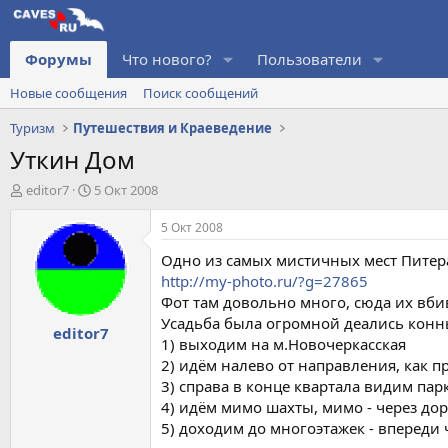
Форумы
Что нового?
Пользователи
Новые сообщения
Поиск сообщений
Туризм
Путешествия и Краеведение
Уткин Дом
А
Д
editor7
5 Окт 2008
в
а
т
т
5 Окт 2008
о
а
Одно из самых мистичных мест Питера.
р
н
т
а
http://my-photo.ru/?g=27865
е
ч
Фот там довольно много, сюда их вби
м
а
Усадьба была огромной деались конны
editor7
ы
л
1) выходим на м.Новочеркасская
а
2) идём налево от направления, как п
3) справа в конце квартала видим парк
4) идём мимо шахты, мимо - через дор
5) доходим до многоэтажек - впереди 