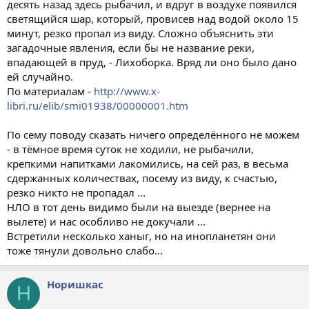
десять назад здесь рыбачил, и вдруг в воздухе появился
светящийся шар, который, провисев над водой около 15
минут, резко пропал из виду. Сложно объяснить эти
загадочные явления, если бы не название реки,
впадающей в пруд, - Лихоборка. Вряд ли оно было дано
ей случайно.
По материалам -
http://www.x-
libri.ru/elib/smi01938/00000001.htm
По сему поводу сказать ничего определённого не можем
- в тёмное время суток не ходили, не рыбачили,
крепкими напитками лакомились, на сей раз, в весьма
сдержанных количествах, посему из виду, к счастью,
резко никто не пропадал ...
НЛО в тот день видимо были на выезде (вернее на
вылете) и нас особливо не докучали ...
Встретили несколько ханыг, но на инопланетян они
тоже тянули довольно слабо...
Норишкас
Н