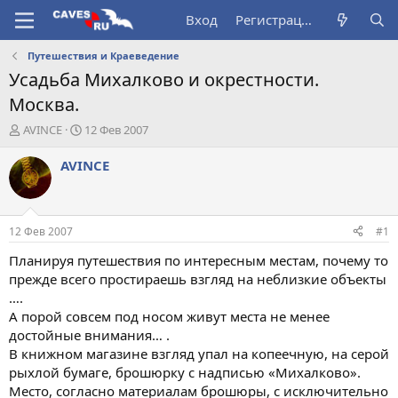
Вход
Регистрация
Путешествия и Краеведение
Усадьба Михалково и окрестности.
Москва.
А
Д
AVINCE
12 Фев 2007
в
а
т
т
AVINCE
о
а
р
н
т
а
е
ч
12 Фев 2007
#1
м
а
ы
л
Планируя путешествия по интересным местам, почему то
а
прежде всего простираешь взгляд на неблизкие объекты
….
А порой совсем под носом живут места не менее
достойные внимания… .
В книжном магазине взгляд упал на копеечную, на серой
рыхлой бумаге, брошюрку с надписью «Михалково».
Место, согласно материалам брошюры, с исключительно