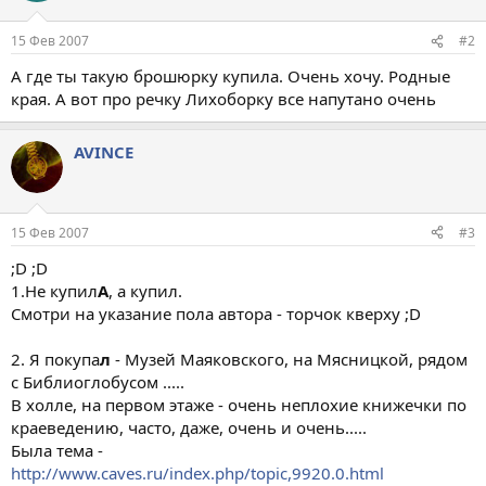
15 Фев 2007
#2
А где ты такую брошюрку купила. Очень хочу. Родные
края. А вот про речку Лихоборку все напутано очень
AVINCE
15 Фев 2007
#3
;D ;D
1.Не купил
А
, а купил.
Смотри на указание пола автора - торчок кверху ;D
2. Я покупа
л
- Музей Маяковского, на Мясницкой, рядом
с Библиоглобусом .....
В холле, на первом этаже - очень неплохие книжечки по
краеведению, часто, даже, очень и очень.....
Была тема -
http://www.caves.ru/index.php/topic,9920.0.html