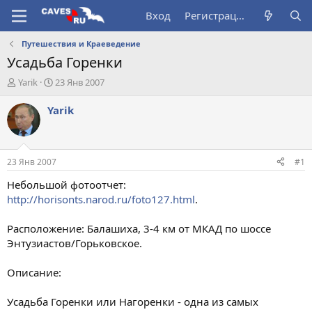
Вход
Регистрация
Путешествия и Краеведение
Усадьба Горенки
А
Д
Yarik
23 Янв 2007
в
а
т
т
Yarik
о
а
р
н
т
а
е
ч
23 Янв 2007
#1
м
а
ы
л
Небольшой фотоотчет:
а
http://horisonts.narod.ru/foto127.html
.
Расположение: Балашиха, 3-4 км от МКАД по шоссе
Энтузиастов/Горьковское.
Описание:
Усадьба Горенки или Нагоренки - одна из самых