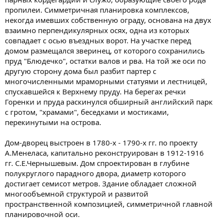
пропилеи. Симметричная планировка комплексов,
некогда имевших собственную ограду, основана на двух
взаимно перпендикулярных осях, одна из которых
совпадает с осью въездных ворот. На участке перед
домом размещался зверинец, от которого сохранились
пруд "Блюдечко", остатки валов и рва. На той же оси по
другую сторону дома был разбит партер с
многочисленными мраморными статуями и лестницей,
спускавшейся к Верхнему пруду. На берегах речки
Горенки и пруда раскинулся обширный английский парк
с гротом, "храмами", беседками и мостиками,
перекинутыми на острова.
Дом-дворец выстроен в 1780-х - 1790-х гг. по проекту
А.Менеласа, капитально реконструирован в 1912-1916
гг. С.Е.Чернышевым. Дом спроектирован в глубине
полукруглого парадного двора, диаметр которого
достигает семисот метров. Здание обладает сложной
многообъемной структурой и развитой
пространственной композицией, симметричной главной
планировочной оси.