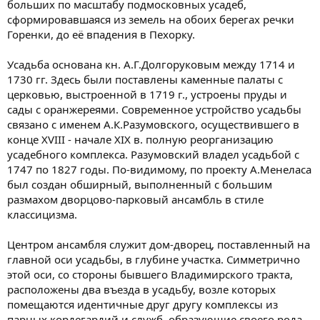
больших по масштабу подмосковных усадеб,
сформировавшаяся из земель на обоих берегах речки
Горенки, до её впадения в Пехорку.
Усадьба основана кн. А.Г.Долгоруковым между 1714 и
1730 гг. Здесь были поставлены каменные палаты с
церковью, выстроенной в 1719 г., устроены пруды и
сады с оранжереями. Современное устройство усадьбы
связано с именем А.К.Разумовского, осуществившего в
конце XVIII - начале XIX в. полную реорганизацию
усадебного комплекса. Разумовский владел усадьбой с
1747 по 1827 годы. По-видимому, по проекту А.Менеласа
был создан обширный, выполненный с большим
размахом дворцово-парковый ансамбль в стиле
классицизма.
Центром ансамбля служит дом-дворец, поставленный на
главной оси усадьбы, в глубине участка. Симметрично
этой оси, со стороны бывшего Владимирского тракта,
расположены два въезда в усадьбу, возле которых
помещаются идентичные друг другу комплексы из
парных кордегардий и служб, образующие своего рода