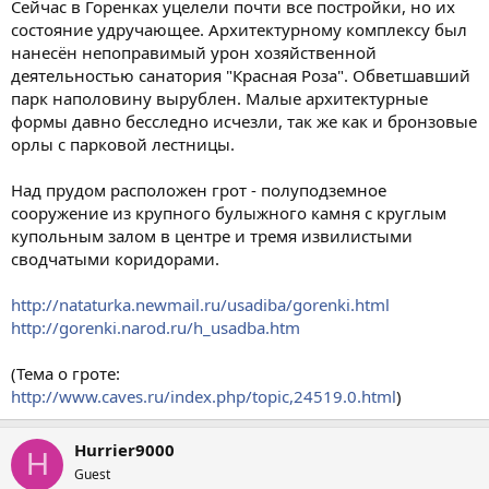
Сейчас в Горенках уцелели почти все постройки, но их
состояние удручающее. Архитектурному комплексу был
нанесён непоправимый урон хозяйственной
деятельностью санатория "Красная Роза". Обветшавший
парк наполовину вырублен. Малые архитектурные
формы давно бесследно исчезли, так же как и бронзовые
орлы с парковой лестницы.
Над прудом расположен грот - полуподземное
сооружение из крупного булыжного камня с круглым
купольным залом в центре и тремя извилистыми
сводчатыми коридорами.
http://nataturka.newmail.ru/usadiba/gorenki.html
http://gorenki.narod.ru/h_usadba.htm
(Тема о гроте:
http://www.caves.ru/index.php/topic,24519.0.html
)
Hurrier9000
H
Guest