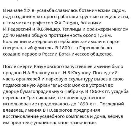
В начале XIX в. усадьба славилась ботаническим садом,
над созданием которого работали крупные специалисты,
в том числе профессор Ф.Х.Стефан, ботаники
И.Редовский и Ф.Б.Фишер. Теплицы и оранжереи числом
до 40 имели общую протяженность около 1,5 км.
Коллекции минералов и гербарии занимали в парке
специальный флигель. В 1809 г. в Горенках было
создано первое в России Ботаническое общество.
После смерти Разумовского запустевшее имение было
продано Н.А.Волкову и кн. Н.Б.Юсупову. Последний
часть оранжерей и парковую скульптуру вывез в свою
подмосковную Архангельское; Волков устроил во
дворце бумагопрядильную фабрику. В 1860-х гг. усадьба
перешла к Третьяковым; ее производственное
использование продолжалось до 1890-х гг. Последний
владелец имения В.П.Севрюгов предпринял
восстановление усадебного комплекса и дома, вернув
им прежнее функциональное назначение.