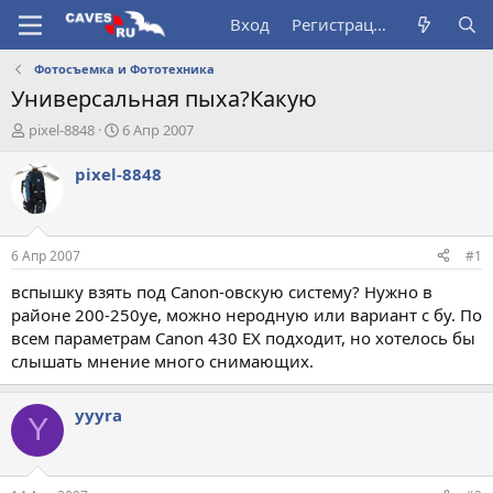
Вход
Регистрация
Фотосъемка и Фототехника
Универсальная пыха?Какую
А
Д
pixel-8848
6 Апр 2007
в
а
т
т
pixel-8848
о
а
р
н
т
а
е
ч
6 Апр 2007
#1
м
а
ы
л
вспышку взять под Canon-овскую систему? Нужно в
а
районе 200-250уе, можно неродную или вариант с бу. По
всем параметрам Саnоn 430 EX подходит, но хотелось бы
слышать мнение много снимающих.
yyyra
Y