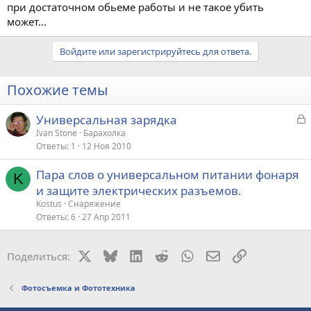
при достаточном обьеме работы и не такое убить
может...
Войдите или зарегистрируйтесь для ответа.
Похожие темы
З
Универсальная зарядка
а
Ivan Stone
Барахолка
Ответы
1
12 Ноя 2010
к
р
Пара слов о универсальном питании фонаря
K
и защите электрических разъемов.
т
Kostus
Снаряжение
а
Ответы
6
27 Апр 2011
X
Bluesky
LinkedIn
Reddit
WhatsApp
Электронная поч
Ссылка
Поделиться:
Фотосъемка и Фототехника