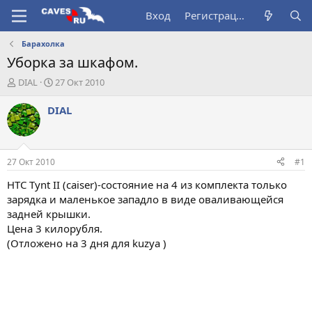
Вход
Регистрация
Барахолка
Уборка за шкафом.
А
Д
DIAL
27 Окт 2010
в
а
т
т
DIAL
о
а
р
н
т
а
е
ч
27 Окт 2010
#1
м
а
ы
л
HTC Tynt II (caiser)-cостояние на 4 из комплекта только
а
зарядка и маленькое западло в виде оваливающейся
задней крышки.
Цена 3 килорубля.
(Отложено на 3 дня для kuzya )