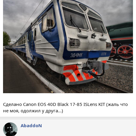
Сделано Canon EOS 40D Black 17-85 ISLens KIT (жаль что
не моя, одолжил у друга...)
AbaddoN