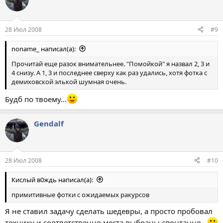
28 Июл 2008
#9
noname_ написал(а):
Прочитай еще разок внимательнее. "Помойкой" я назвал 2, 3 и
4 снизу. А 1, 3 и последнее сверху как раз удались, хотя фотка с
демиховской элькой шумная очень.
Будб по твоему...
Gendalf
28 Июл 2008
#10
Кислый в0ждь написал(а):
примитивные фотки с ожидаемых ракурсов
Я не ставил задачу сделать шедевры, а просто пробовал
технику и соответственно места выбраны спонтанно...