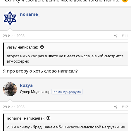
noname_
29 Июл 2008
#11
vasay написал(а):
вторая имхо как раз в цвете не имеет смысла, а в ч/б смотрится
атмосферно
Я про вторую хоть слово написал?
kuzya
Супер Модератор
Команда форума
29 Июл 2008
#12
noname_ написал(а):
2, 3 и 4 снизу - бред. Зачем чб? Никакой смысловой нагрузки, не