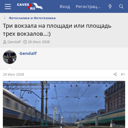
Вход
Регистрация
Фотосъемка и Фототехника
Три вокзала на площади или площадь
трех вокзалов...:)
А
Д
Gendalf
28 Июл 2008
в
а
т
т
Gendalf
о
а
р
н
т
а
е
ч
28 Июл 2008
#1
м
а
ы
л
а