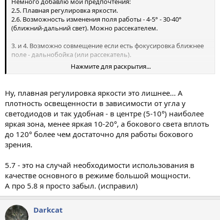
Немного добавлю мои предпочтения:
2.5. Плавная регулировка яркости.
2.6. Возможность изменения поля работы - 4-5° - 30-40°
(ближний-дальний свет). Можно рассекателем.
3. и 4. Возможно совмещение если есть фокусировка ближнее
поле - дальнобойка (или рассекатель).
Нажмите для раскрытия...
5.7. Не критично.
5.8. Малый вес/габариты (не более 120 мм длинны и 30
диаметра).
Ну, плавная регулировка яркости это лишнее... А
плотность освещенности в зависимости от угла у
В случае выносных блоков весьма желательно наличие
светодиодов и так удобная - в центре (5-10°) наиболее
внутреннего резервного источника питания.
яркая зона, менее яркая 10-20°, а бокового света вплоть
до 120° более чем достаточно для работы бокового
зрения.
5.7 - это на случай необходимости использования в
качестве основного в режиме большой мощности.
А про 5.8 я просто забыл. (исправил)
Darkcat