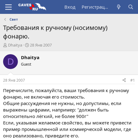
Вход
Регистрация
Свет
Требования к ручному (носимому)
фонарю.
А
Д
Dhaitya
28 Янв 2007
в
а
т
т
Dhaitya
D
о
а
Guest
р
н
т
а
е
ч
28 Янв 2007
#1
м
а
ы
л
Перечислите, пожалуйста, ваши требования к ручному
а
фонарю, не включая его стоимость.
Общие рассуждения не нужны, но допустимы, если
выражены цифрами, например: "должен быть
относительно лёгкий, не более 900г"
Если, указывая желаемое свойство, вы можете привести
пример промышленной или коммерческой модели, где
оно реализовано, приведите его.