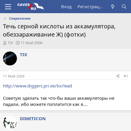
Вход
Регистрация
Снаряжение
Течь серной кислоты из аккамулятора,
обеззараживание Ж) (фотки)
А
Д
TIX
11 Май 2006
в
а
т
т
TIX
о
а
р
н
т
а
е
ч
11 Май 2006
#1
м
а
ы
л
http://www.diggers.pri.ee/tix/lead
а
Советую зделать так что-бы ваши аккамуляторы не
падали, ибо можете поплатится как я....
DIMETICON