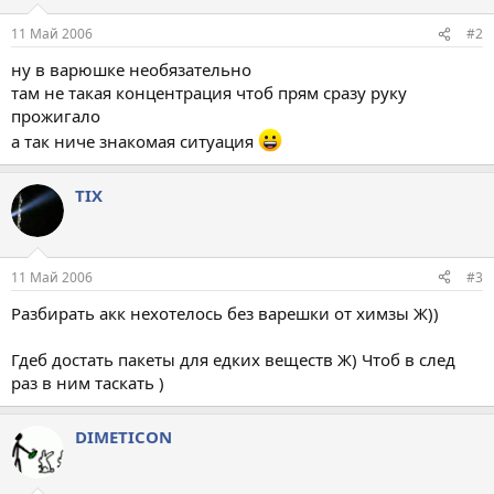
11 Май 2006
#2
ну в варюшке необязательно
там не такая концентрация чтоб прям сразу руку
прожигало
а так ниче знакомая ситуация
TIX
11 Май 2006
#3
Разбирать акк нехотелось без варешки от химзы Ж))
Гдеб достать пакеты для едких веществ Ж) Чтоб в след
раз в ним таскать )
DIMETICON