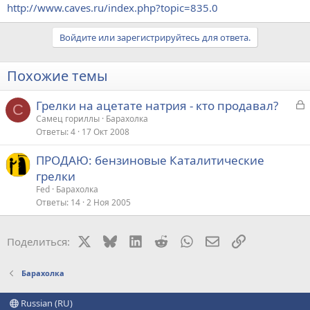
http://www.caves.ru/index.php?topic=835.0
Войдите или зарегистрируйтесь для ответа.
Похожие темы
З
Грелки на ацетате натрия - кто продавал?
С
а
Самец гориллы
Барахолка
Ответы
4
17 Окт 2008
к
р
ПРОДАЮ: бензиновые Каталитические
грелки
т
Fed
Барахолка
а
Ответы
14
2 Ноя 2005
X
Bluesky
LinkedIn
Reddit
WhatsApp
Электронная поч
Ссылка
Поделиться:
Барахолка
Russian (RU)