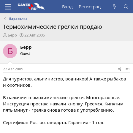
Вход
Регистрация
Барахолка
Термохимические грелки продаю
А
Д
Берр
22 Авг 2005
в
а
т
т
Берр
Б
о
а
Guest
р
н
т
а
е
ч
22 Авг 2005
#1
м
а
ы
л
Для туристов, альпинистов, водников! А также рыбаков
а
и охотников.
В наличии термохимические грелки. Многоразовые.
Инструкция простая: нажали кнопку. Греемся. Кипятим
пять минут - грелка снова готова к употреблению.
Сертификат Росгосстандарта. Гарантия - 1 год.