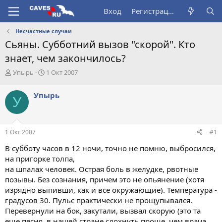
Вход
Регистрация
Несчастные случаи
Сьяны. Субботний вызов "скорой". Кто
знает, чем закончилось?
А
Д
Упырь
1 Окт 2007
в
а
т
т
Упырь
У
о
а
р
н
т
а
е
ч
1 Окт 2007
#1
м
а
ы
л
В субботу часов в 12 ночи, точно не помню, выбросился,
а
на пригорке толпа,
на шпалах человек. Острая боль в желудке, рвотные
позывы. Без сознания, причем это не опьянение (хотя
изрядно выпивши, как и все окружающие). Температура -
градусов 30. Пульс практически не прощупывался.
Перевернули на бок, закутали, вызвал скорую (это та
еще песня, в нашей стране сдохнуть проще, чем врача