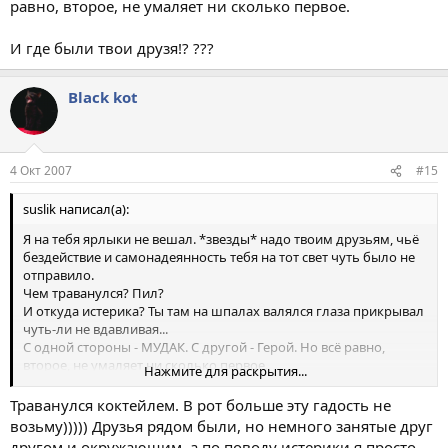
равно, второе, не умаляет ни сколько первое.
И где были твои друзя!? ???
Black kot
4 Окт 2007
#15
suslik написал(а):
Я на тебя ярлыки не вешал. *звезды* надо твоим друзьям, чьё
бездействие и самонадеянность тебя на тот свет чуть было не
отправило.
Чем траванулся? Пил?
И откуда истерика? Ты там на шпалах валялся глаза прикрывал
чуть-ли не вдавливая...
С одной стороны - МУДАК. С другой - Герой. Но всё равно,
второе, не умаляет ни сколько первое.
Нажмите для раскрытия...
И где были твои друзя!? ???
Траванулся коктейлем. В рот больше эту гадость не
возьму))))) Друзья рядом были, но немного занятые друг
другом и окружающим. а по поводу истерики я просто