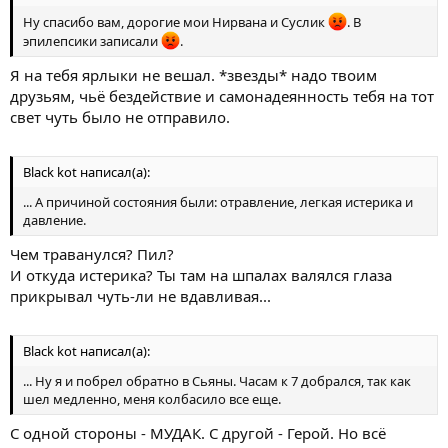
Ну спасибо вам, дорогие мои Нирвана и Суслик
. В
эпилепсики записали
.
Я на тебя ярлыки не вешал. *звезды* надо твоим
друзьям, чьё бездействие и самонадеянность тебя на тот
свет чуть было не отправило.
Black kot написал(а):
... А причиной состояния были: отравление, легкая истерика и
давление.
Чем траванулся? Пил?
И откуда истерика? Ты там на шпалах валялся глаза
прикрывал чуть-ли не вдавливая...
Black kot написал(а):
... Ну я и побрел обратно в Сьяны. Часам к 7 добрался, так как
шел медленно, меня колбасило все еще.
С одной стороны - МУДАК. С другой - Герой. Но всё