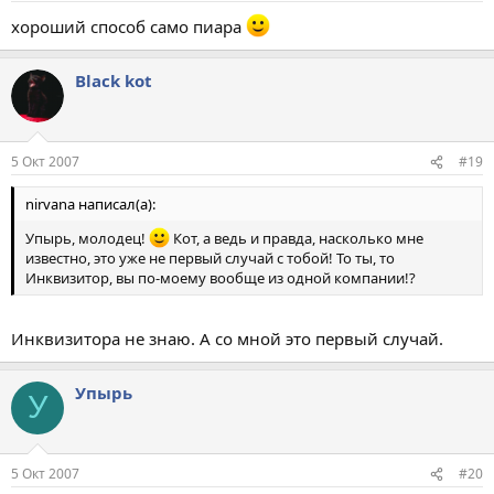
хороший способ само пиара
Black kot
5 Окт 2007
#19
nirvana написал(а):
Упырь, молодец!
Кот, а ведь и правда, насколько мне
известно, это уже не первый случай с тобой! То ты, то
Инквизитор, вы по-моему вообще из одной компании!?
Инквизитора не знаю. А со мной это первый случай.
Упырь
У
5 Окт 2007
#20