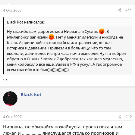
4 Окт 2007
#11
Black kot написал(а):
Ну спасибо вам, дорогие мои Нирвана и Суслик
. В
эпилепсики записали
. Нет у меня эпилепсии и никогда не
было. А причиной состояния были: отравление, легкая
истерика и давление. Привезли в больницу, что то там
вкололи, дали колес и в три часа ночи выперли. Ну я и побрел
обратно в Сьяны. Часам к 7 добрался, так как шел медленно,
меня колбасило все еще. Залез в РФ и уснул. А так огромное
всем спасибо кто был)))))))))))))))))
:-\
Black kot
4 Окт 2007
#12
Нирвана, не обижайся пожайлуста, просто пока я там
лежал и ..............., янаслушался столько прогнозов и