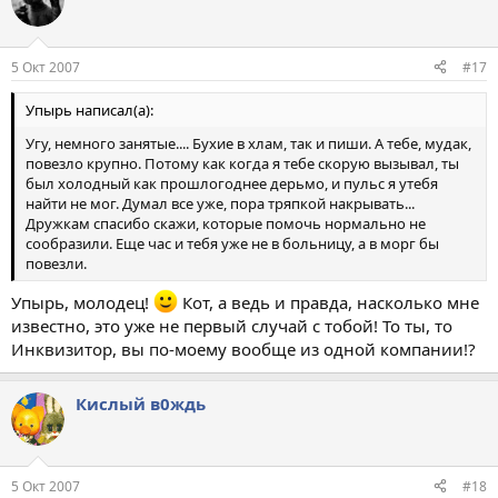
5 Окт 2007
#17
Упырь написал(а):
Угу, немного занятые.... Бухие в хлам, так и пиши. А тебе, мудак,
повезло крупно. Потому как когда я тебе скорую вызывал, ты
был холодный как прошлогоднее дерьмо, и пульс я утебя
найти не мог. Думал все уже, пора тряпкой накрывать...
Дружкам спасибо скажи, которые помочь нормально не
сообразили. Еще час и тебя уже не в больницу, а в морг бы
повезли.
Упырь, молодец!
Кот, а ведь и правда, насколько мне
известно, это уже не первый случай с тобой! То ты, то
Инквизитор, вы по-моему вообще из одной компании!?
Кислый в0ждь
5 Окт 2007
#18