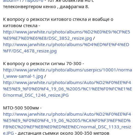
album=171&pos=6
- тот же объектив но с
телеконвертером кенко , диафрагма 8.
К вопросу о резкости китового стекла и воабще о
китовом стекла -
http://www.jarwhite.ru/photo/albums/%D2%E0%E9/%CF%E5
%E9%E7%E0%E6%E8/DSC_3852_resize.jpg
/
http://www.jarwhite.ru/photo/albums/%D4%ED%FE%F4%ED
%FF/DSC_4678_resize.jpg
К вопросу о резкости сигмы 70-300 -
http://www.jarwhite.ru/photo/albums/userpics/10001/norma
l_www-samal-1.jpg
/
http://www.jarwhite.ru/photo/albums/Auto/%D2%F0%EE%F4
%E5%E9_%F0%E0%F4_19_06_%2005/%C1%EE%F0%FC%E1%E
0/normal_DSC_1246_resize.JPG
MTO-500 500мм -
http://www.jarwhite.ru/photo/albums/Auto/%D2%F0%EE%F4
%E5%E9_%F0%E0%F4_19_06_%2005/%CA%F0%F3%EF%ED%
FB%EC%20%EF%EB%E0%ED%EE%EC/normal_DSC_1133_resiz
e.JPG
- дистанция съемки около 300-350 метров