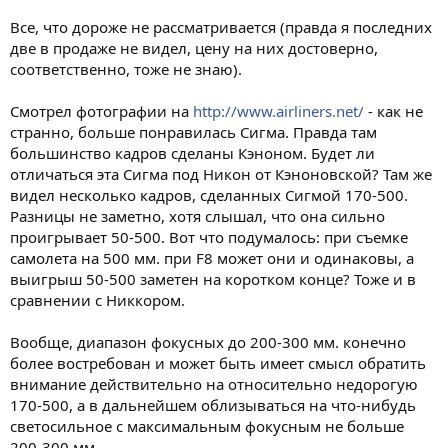
Все, что дороже не рассматривается (правда я последних
две в продаже не видел, цену на них достоверно,
соответственно, тоже не знаю).
Смотрел фотографии на
http://www.airliners.net/
- как не
странно, больше понравилась Сигма. Правда там
большинство кадров сделаны Кэноном. Будет ли
отличаться эта Сигма под Никон от Кэноновской? Там же
видел несколько кадров, сделанных Сигмой 170-500.
Разницы не заметно, хотя слышал, что она сильно
проигрывает 50-500. Вот что подумалось: при съемке
самолета на 500 мм. при F8 может они и одинаковы, а
выигрыш 50-500 заметен на коротком конце? Тоже и в
сравнении с Никкором.
Вообще, диапазон фокусных до 200-300 мм. конечно
более востребован и может быть имеет смысл обратить
внимание действительно на относительно недорогую
170-500, а в дальнейшем облизываться на что-нибудь
светосильное с максимальным фокусным не больше
200-300 мм.