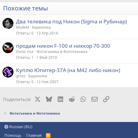
Похожие темы
Два телевика под Никон (Sigma и Рубинар)
ModeM
Барахолка
Ответы
0
13 Апр 2014
продам никон F-100 и никкор 70-300
Denis mur
Фотосъемка и Фототехника
Ответы
1
1 Май 2010
Куплю Юпитер-37А (на М42 либо никон)
gross
Барахолка
Ответы
0
12 Ноя 2007
X
Bluesky
LinkedIn
Reddit
WhatsApp
Электронная поч
Ссылка
Поделиться:
Фотосъемка и Фототехника
Russian (RU)
Помощь
Главная
R