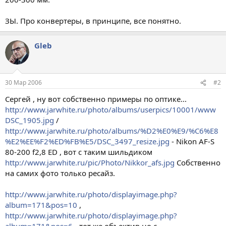
ЗЫ. Про конвертеры, в принципе, все понятно.
Gleb
30 Мар 2006
#2
Сергей , ну вот собственно примеры по оптике...
http://www.jarwhite.ru/photo/albums/userpics/10001/www
DSC_1905.jpg
/
http://www.jarwhite.ru/photo/albums/%D2%E0%E9/%C6%E8
%E2%EE%F2%ED%FB%E5/DSC_3497_resize.jpg
- Nikon AF-S
80-200 f2,8 ED , вот с таким шильдиком
http://www.jarwhite.ru/pic/Photo/Nikkor_afs.jpg
Собственно
на самих фото только ресайз.
http://www.jarwhite.ru/photo/displayimage.php?
album=171&pos=10
,
http://www.jarwhite.ru/photo/displayimage.php?