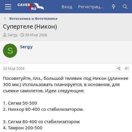
Вход
Регистрация
Фотосъемка и Фототехника
Супертеле (Никон)
А
Д
Sergy
30 Мар 2006
в
а
т
т
Sergy
S
о
а
р
н
т
а
е
ч
30 Мар 2006
#1
м
а
ы
л
Посоветуйте, плз., большой телевик под Никон (длиннее
а
300 мм.) Использовать планируется, в основном, для
съемки самолетов. Идеи следующие:
1. Сигма 50-500
2. Никкор 80-400 со стабилизатором.
3. Сигма 80-400 со стабилизатором
4. Тамрон 200-500