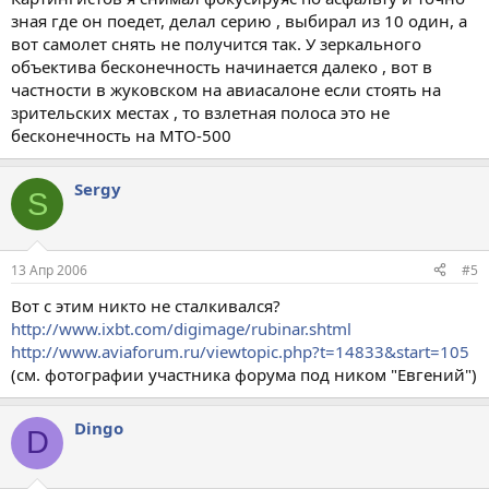
зная где он поедет, делал серию , выбирал из 10 один, а
вот самолет снять не получится так. У зеркального
объектива бесконечность начинается далеко , вот в
частности в жуковском на авиасалоне если стоять на
зрительских местах , то взлетная полоса это не
бесконечность на МТО-500
Sergy
S
13 Апр 2006
#5
Вот с этим никто не сталкивался?
http://www.ixbt.com/digimage/rubinar.shtml
http://www.aviaforum.ru/viewtopic.php?t=14833&start=105
(см. фотографии участника форума под ником "Евгений")
Dingo
D