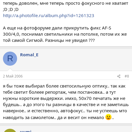
теперь доволен, мне теперь просто фокусного не хватает
;D ;D ;D
http://a.photofile.ru/album.php?id=1261323
А еще на фотофоруме дали прикрутить фикс AF-S
300/4,0, поснимал светильники на потолке, потом их же
той самой Сигмой. Разницы не увидел ???
Romal_E
R
2 Май 2006
#8
я бы тоже выбирал более светосильную оптику.. так как
тебе светит болеее репортаж, чем постановка.. а тут
нужны короткие выдержки. имхо, 50х70 печатать же не
будешь.. а до этого ты разницы в качестве и не заметишь
наверное.. и естественно, автофокус.. ты не успеешь мто
наводить за самолетом.. да и весит он немало
..
yumi