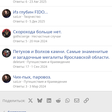
Ответы
6
23 Авг 2025
Из глубин FIDO...
saiLor
Творчество
Ответы
0
5 Дек 2025
Скорохода больше нет.
gothicserge
Несчастные случаи
Ответы
5
20 Ноя 2024
Петухов и Волхов камни. Самые знаменитые
и загадочные мегалиты Ярославской области.
deletant
Путешествия и Краеведение
Ответы
17
1 Сен 2024
Чих-пых, паровоз.
saiLor
Путешествия и Краеведение
Ответы
3
3 Мар 2024
X
Bluesky
LinkedIn
Reddit
WhatsApp
Электронная поч
Ссылка
Поделиться:
Снаряжение