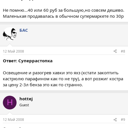
Не помню...40 или 60 руб за большую,но совсем дешево.
Маленькая продавалась в обычном супермаркете по 30р
БАС
12 Май 2008
#8
Ответ: Суперрастопка
Освещение и разогрев хавки это яхз (кстати закоптить
кастрюлю парафином как-то не тру), а вот розжиг костра
за цену 2-3л бенза это как-то странно.
hottej
H
Guest
12 Май 2008
#9