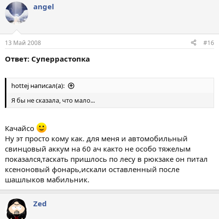
angel
13 Май 2008
#16
Ответ: Суперрастопка
hottej написал(а):
Я бы не сказала, что мало...
Качайсо
Ну эт просто кому как. для меня и автомобильный
свинцовый аккум на 60 ач както не особо тяжелым
показался,таскать пришлось по лесу в рюкзаке он питал
ксеноновый фонарь,искали оставленный после
шашлыков мабильник.
Zed