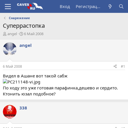
Вход
Регистрация
Снаряжение
Суперрастопка
А
Д
angel
6 Май 2008
в
а
т
т
angel
о
а
р
н
т
а
е
ч
6 Май 2008
#1
м
а
ы
л
Видел в Ашане вот такой сабж
а
По ходу это уже готовая парафинка,дешево и сердито.
Ктонить юзал подобное?
338