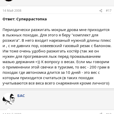
14 Май 2008
#17
Ответ: Суперрастопка
Периодически разжигать мокрые дрова мне приходится
в лыжных походах. Для этого я беру "комплект для
розжига". В него входит нарезаный нужной длины плекс
и , с не давних пор, ковеевский газовый резак с балоном.
Им тоже очень удобно разжигать костёр (так же он
нужен для прогревания лыж перед промазыванием
мазью держания =)) К вопросу о весах. Если мы говорим
о применении этой свечки в туризме, то вес - 200 грам в
походах где автономка длится за 10 дней - это вес с
которым приходится считаться (в таких походах
учитываются все веса всего снаряжения кроме личного)
БАС