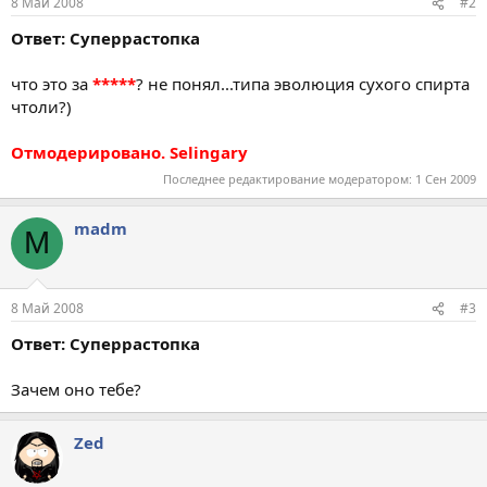
8 Май 2008
#2
Ответ: Суперрастопка
что это за
*****
? не понял...типа эволюция сухого спирта
чтоли?)
Отмодерировано. Selingary
Последнее редактирование модератором:
1 Сен 2009
madm
M
8 Май 2008
#3
Ответ: Суперрастопка
Зачем оно тебе?
Zed