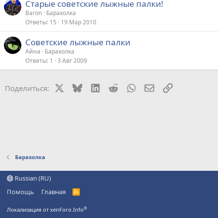
Старые советские лыжные палки!
Baron
Барахолка
Ответы
15
19 Мар 2010
Советские лыжные палки
Айна
Барахолка
Ответы
1
3 Авг 2009
X
Bluesky
LinkedIn
Reddit
WhatsApp
Электронная поч
Ссылка
Поделиться:
Барахолка
Russian (RU)
Помощь
Главная
R
S
S
®
Локализация от xenForo.Info