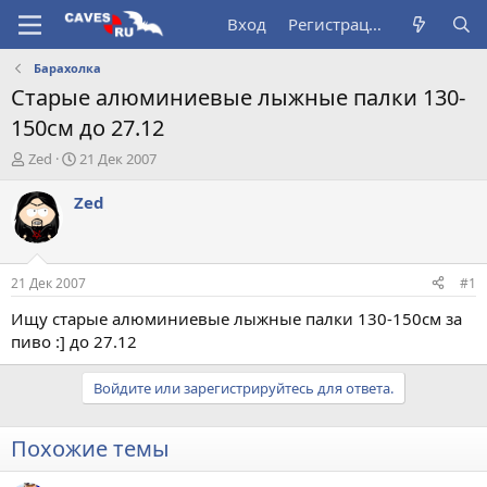
Вход
Регистрация
Барахолка
Старые алюминиевые лыжные палки 130-
150см до 27.12
А
Д
Zed
21 Дек 2007
в
а
т
т
Zed
о
а
р
н
т
а
е
ч
21 Дек 2007
#1
м
а
ы
л
Ищу старые алюминиевые лыжные палки 130-150см за
а
пиво :] до 27.12
Войдите или зарегистрируйтесь для ответа.
Похожие темы