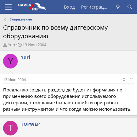
Вход
Регистрация
Снаряжение
Справочник по всему диггерскому
оборудованию
А
Д
Yuri
13 Июн 2004
в
а
т
т
Yuri
Y
о
а
р
н
т
а
е
ч
13 Июн 2004
#1
м
а
ы
л
Предлагаю создать раздел,где будет информация по
а
применению всего оборудования,используемого
диггерами,о том какие бывают ошибки при работе
разным инструментом,и что когда можно использовать.
TOPWEP
T