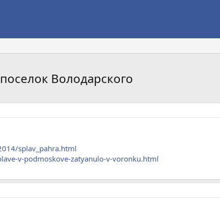
. поселок Володарского
2014/splav_pahra.html
splave-v-podmoskove-zatyanulo-v-voronku.html