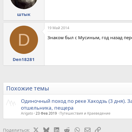
штык
19 Май 2014
D
Знаком был с Мусиным, год назад пер
Den18281
Похожие темы
Одиночный поход по реке Хакодзь (3 дня). 
отшельника, пещера
Arigato
23 Фев 2019
Путешествия и Краеведение
X
Bluesky
LinkedIn
Reddit
WhatsApp
Электронная почт
Ссылка
Поделиться: