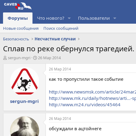
Форумы
Что нового?
Пользователи
Новые сообщения
Поиск сообщений
Безопасность
Несчастные случаи
Сплав по реке обернулся трагедией
А
Д
sergun-mgri
26 Мар 2014
в
а
т
т
26 Мар 2014
о
а
как то пропустили такое событие
р
н
т
а
е
ч
http://www.newsmsk.com/article/24mar
м
а
http://www.mk.ru/daily/hotnews/arti...-
sergun-mgri
ы
л
http://www.m24.ru/videos/45464
а
26 Мар 2014
обсуждали в ацтойнеге