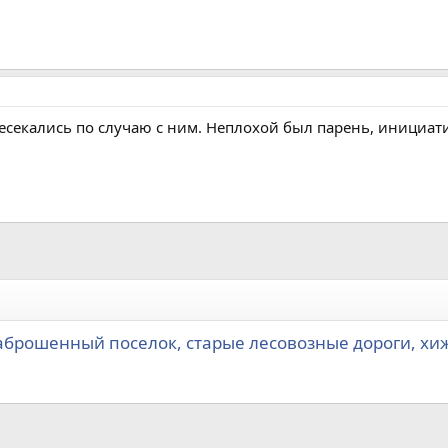
есекались по случаю с ним. Неплохой был парень, инициат
Заброшенный поселок, старые лесовозные дороги, х
а