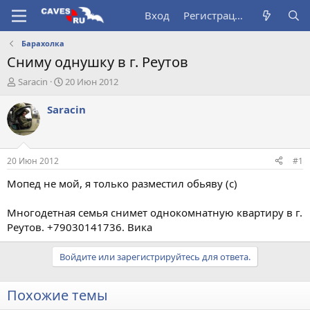
Вход
Регистрация
Барахолка
Сниму однушку в г. Реутов
А
Д
Saracin
20 Июн 2012
в
а
т
т
Saracin
о
а
р
н
т
а
е
ч
20 Июн 2012
#1
м
а
ы
л
Мопед не мой, я только разместил обьяву (с)
а
Многодетная семья снимет однокомнатную квартиру в г.
Реутов. +79030141736. Вика
Войдите или зарегистрируйтесь для ответа.
Похожие темы