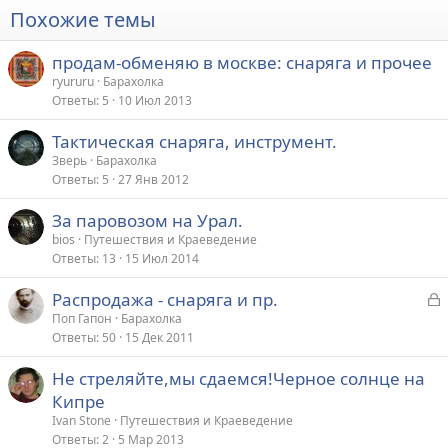
Похожие темы
продам-обменяю в москве: снаряга и прочее
ryururu
Барахолка
Ответы
5
10 Июл 2013
Тактическая снаряга, инструмент.
Зверь
Барахолка
Ответы
5
27 Янв 2012
За паровозом на Урал.
bios
Путешествия и Краеведение
Ответы
13
15 Июл 2014
З
Распродажа - снаряга и пр.
а
Поп Гапон
Барахолка
Ответы
50
15 Дек 2011
к
р
Не стреляйте,мы сдаемся!Черное солнце на
Кипре
т
Ivan Stone
Путешествия и Краеведение
а
Ответы
2
5 Мар 2013