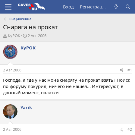
Вход
Регистрация
Снаряжение
Снаряга на прокат
А
Д
KyPOK
2 Авг 2006
в
а
т
т
KyPOK
о
а
р
н
т
а
е
ч
2 Авг 2006
#1
м
а
ы
л
Господа, а где у нас мона снарягу на прокат взять? Поиск
а
по форуму покурил, ничего не нашёл... Интересуют, в
данный момент, палатки...
Yarik
2 Авг 2006
#2