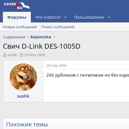
Форумы
Что нового?
Пользователи
Новые сообщения
Поиск сообщений
Снаряжение
Барахолка
Свич D-Link DES-1005D
А
Д
suslik
29 Апр 2009
в
а
т
т
29 Апр 2009
о
а
200 рубликов с питаловом но без кор
р
н
т
а
е
ч
м
а
suslik
ы
л
а
Похожие темы