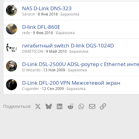
NAS D-Link DNS-323
Saracin
8 Янв 2018
Барахолка
D-link DFL-860E
redo
9 Фев 2016
Барахолка
гигабитный switch D-link DGS-1024D
DIMETICON
9 Май 2010
Барахолка
D-Link DSL-2500U ADSL-роутер с Ethernet ин
El Wizardo
13 Ноя 2009
Барахолка
D-Link DFL-200 VPN Межсетевой экран
Cugunder
12 Сен 2009
Барахолка
X
Bluesky
LinkedIn
Reddit
WhatsApp
Электронная почт
Ссылка
Поделиться: