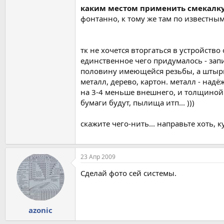
каким местом применить смекалку
фонтанно, к тому же там по известным 
тк не хочется вторгаться в устройст
единственное чего придумалось - зап
половину имеющейся резьбы, а штырь 
металл, дерево, картон. металл - на
на 3-4 меньше внешнего, и толщиной м
бумаги будут, пылища итп... )))
скажите чего-нить... направьте хоть, к
23 Апр 2009
Сделай фото сей системы.
azonic