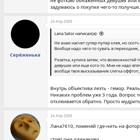
не фоткаю обнаженных девушек или еще
задумаюсь о покупке чего-то получше
24 Апр 2009
Lana Sator написал(а):
Не знаю насчет супер-пупер клея, но скот
Вообще надо чего-то сувать в переходник,
Серёженька
Розетка, купила затем, что возможностей т
девушек или еще кого-то. Мне не надо впеч
вообще твое высказывание слегка оффтоп,
Внутрь объектива лезть - гемор. Реа
Никаких проблем уже 3 года. Вопрос т
отклеивается обратно. Просто мудрит
24 Апр 2009
Лана7610, поменяй где-нить на фотор
стоят они одинаково.