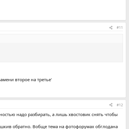
#11
замени второе на третье'
#12
лностью надо разбирать, а лишь хвостовик снять чтобы
 шкив обратно. Вобще тема на фотофорумах обглодана