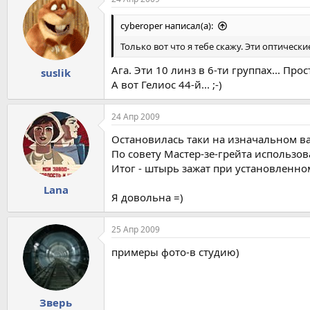
cyberoper написал(а):
Только вот что я тебе скажу. Эти оптическ
Ага. Эти 10 линз в 6-ти группах... Прост
suslik
А вот Гелиос 44-й... ;-)
24 Апр 2009
Остановилась таки на изначальном 
По совету Мастер-зе-грейта использов
Итог - штырь зажат при установленном
Lana
Я довольна =)
25 Апр 2009
примеры фото-в студию)
Зверь