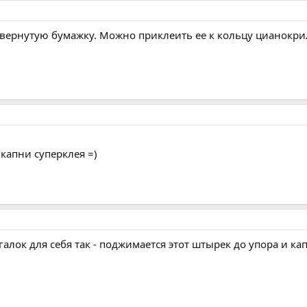
свернутую бумажку. Можно приклеить ее к кольцу цианокри
 капни суперклея =)
лок для себя так - поджимается этот штырек до упора и капа