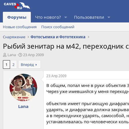
Форумы
Что нового?
Пользователи
Новые сообщения
Поиск сообщений
Снаряжение
Фотосъемка и Фототехника
Рыбий зенитар на м42, переходник с
А
Д
Lana
23 Апр 2009
в
а
1
2
Вперёд
т
т
о
а
р
н
23 Апр 2009
т
а
В общем, попал мне в руки объектив 
е
ч
м
а
Через уже имевшийся у меня переходни
ы
л
а
объектив имеет прыгающую диафрагму
Lana
ударять, и диафрагма должна закрыва
а в переходнике ударять, самособой, 
устанавливалась по-человечески кол