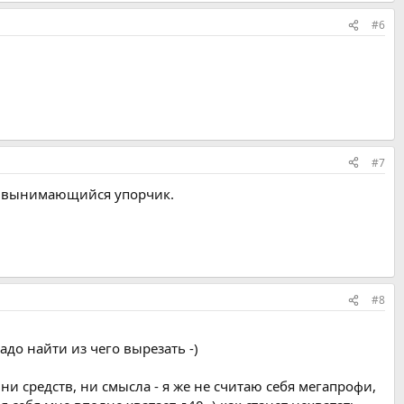
#6
#7
ть вынимающийся упорчик.
#8
до найти из чего вырезать -)
 ни средств, ни смысла - я же не считаю себя мегапрофи,