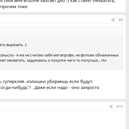
себя мне вполне хватает д40 -) как станет нехватать,
впрочем тоже
#9
го вырезать -)
ни смысла - я же не считаю себя мегапрофи, не фоткаю обнаженных
анет нехватать, задумаюсь о покупке чего-то получше... Но
ь суперклея. излишки убираешь если будут.
огда-нибудь"? . Даже если надо - оно запросто
#10