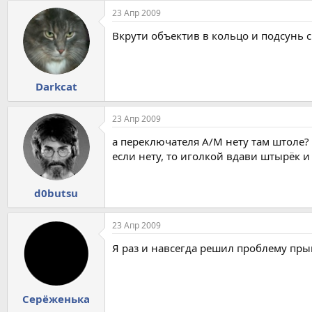
23 Апр 2009
Вкрути объектив в кольцо и подсунь 
Darkcat
23 Апр 2009
а переключателя А/М нету там штоле?
если нету, то иголкой вдави штырёк и
d0butsu
23 Апр 2009
Я раз и навсегда решил проблему прыга
Серёженька