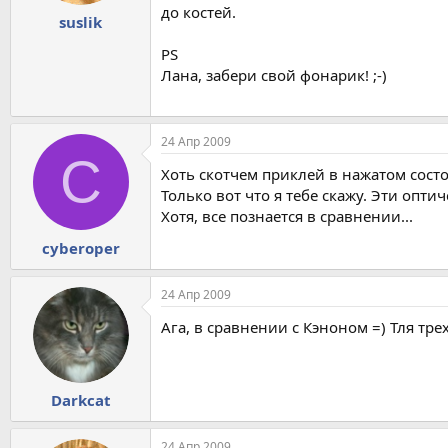
до костей.
suslik
PS
Лана, забери свой фонарик! ;-)
24 Апр 2009
C
Хоть скотчем приклей в нажатом сост
Только вот что я тебе скажу. Эти опт
Хотя, все познается в сравнении...
cyberoper
24 Апр 2009
Ага, в сравнении с Кэноном =) Тля т
Darkcat
24 Апр 2009