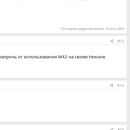
Последнее редактирование:
24 Апр 2009
#13
я напрочь от использования М42 на своем Никоне.
#14
#15