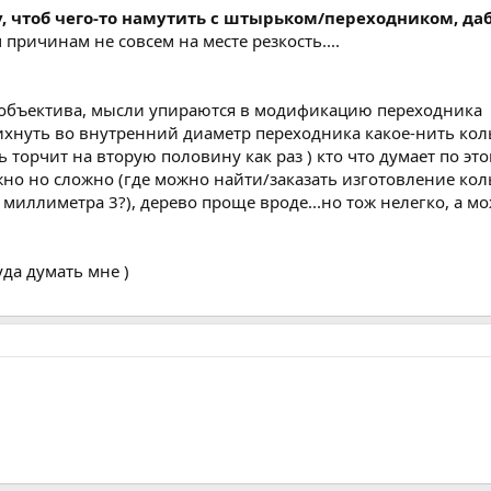
, чтоб чего-то намутить с штырьком/переходником, д
причинам не совсем на месте резкость....
во объектива, мысли упираются в модификацию переходника
ихнуть во внутренний диаметр переходника какое-нить коль
торчит на вторую половину как раз ) кто что думает по эт
дёжно но сложно (где можно найти/заказать изготовление 
иллиметра 3?), дерево проще вроде...но тож нелегко, а мож
уда думать мне )