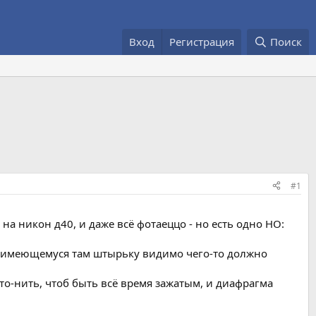
Вход
Регистрация
Поиск
#1
на никон д40, и даже всё фотаеццо - но есть одно НО:
о имеющемуся там штырьку видимо чего-то должно
то-нить, чтоб быть всё время зажатым, и диафрагма