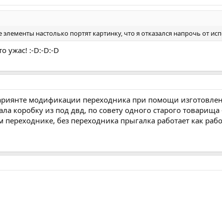
ие элементы настолько портят картинку, что я отказался напрочь от и
о ужас! :-D:-D:-D
вариянте модификации переходника при помощи изготовле
ала коробку из под двд, по совету одного старого товарища
 переходнике, без переходника прыгалка работает как рабо