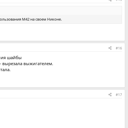
спользования М42 на своем Никоне.
#16
ния шайбы
 - вырезала выжигателем.
тала.
#17