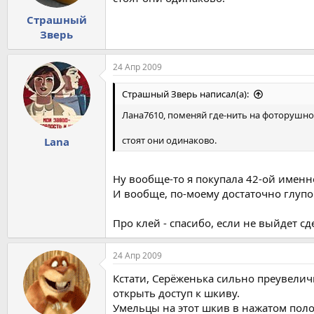
Страшный
Зверь
24 Апр 2009
Страшный Зверь написал(а):
Лана7610, поменяй где-нить на фоторушной
стоят они одинаково.
Lana
Ну вообще-то я покупала 42-ой именно
И вообще, по-моему достаточно глупо 
Про клей - спасибо, если не выйдет сд
24 Апр 2009
Кстати, Серёженька сильно преувелич
открыть доступ к шкиву.
Умельцы на этот шкив в нажатом пол