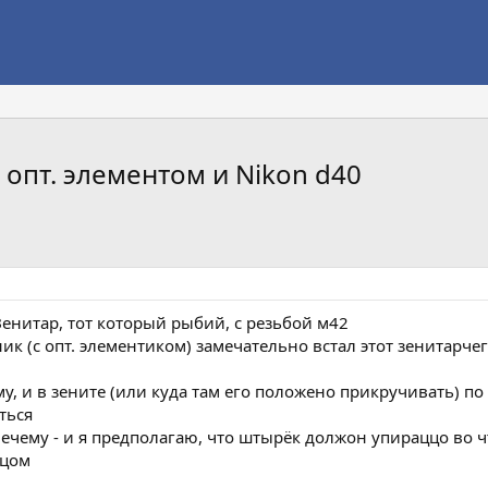
 опт. элементом и Nikon d40
Зенитар, тот который рыбий, с резьбой м42
к (с опт. элементиком) замечательно встал этот зенитарчег 
, и в зените (или куда там его положено прикручивать) п
ться
нечему - и я предполагаю, что штырёк должон упираццо во ч
ьцом