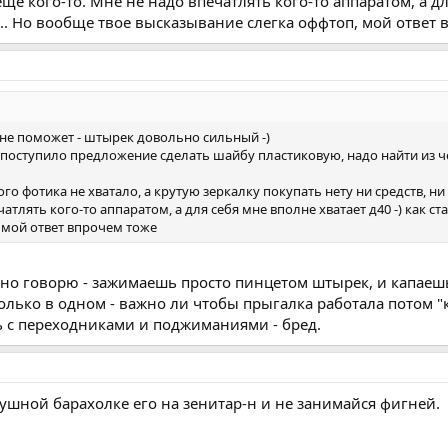
 кого-то. Мне не надо впечатлять кого-то аппаратом, а для 
... Но вообще твое высказывание слегка оффтоп, мой ответ 
ч не поможет - штырек довольно сильный -)
 поступило предложение сделать шайбу пластиковую, надо найти из че
ого фотика не хватало, а крутую зеркалку покупать нету ни средств, 
атлять кого-то аппаратом, а для себя мне вполне хватает д40 -) как ст
 мой ответ впрочем тоже
льно говорю - зажимаешь просто пинцетом штырек, и капаеш
олько в одном - важно ли чтобы прыгалка работала потом "к
ь с переходниками и поджиманиями - бред.
ушной барахолке его на зенитар-н и не занимайся фигней.