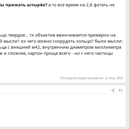
абы прижать штырёк?
а то всё время на 2,8 фотать не
цо твердое... тк объектив ввинчивается примерно на
ой мысли? из чего можно соорудить кольцо? были мысли:
кольца с внешней м42, внутренним диаметром миллиметра
 и сложнее, картон проще всего - но с него частицы
Последнее редактирование:
23 Апр 2009
#2