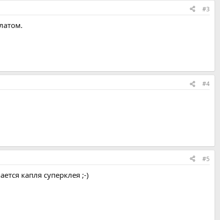
#3
латом.
#4
#5
ется капля суперклея ;-)