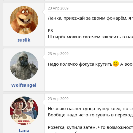
23 Апр 2009
Ланка, приезжай за своим фонарём, я 
PS
Штырёк можно скотчем заклеить в на
suslik
23 Апр 2009
Надо колечко фокуса крутить
А воо
Wolfsangel
23 Апр 2009
Не знаю насчет супер-пупер клея, но 
Вообще надо чего-то сувать в переход
Розетка, купила затем, что возможност
Lana