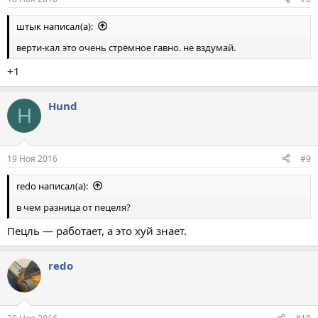
штык написал(а):
верти-кал это очень стрёмное гавно. не вздумай.
+1
Hund
H
19 Ноя 2016
#9
redo написал(а):
в чем разница от пецеля?
Пецль — работает, а это хуй знает.
redo