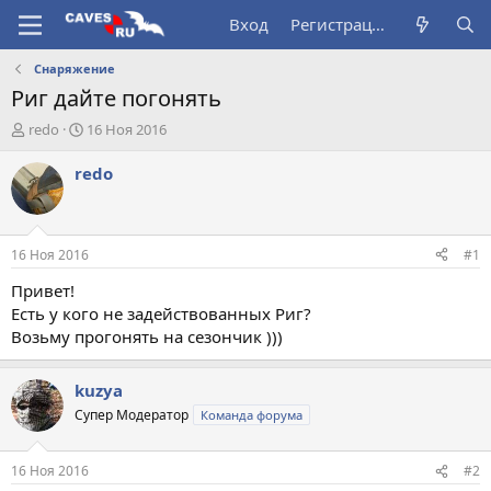
Вход
Регистрация
Снаряжение
Риг дайте погонять
А
Д
redo
16 Ноя 2016
в
а
т
т
redo
о
а
р
н
т
а
е
ч
16 Ноя 2016
#1
м
а
ы
л
Привет!
а
Есть у кого не задействованных Риг?
Возьму прогонять на сезончик )))
kuzya
Супер Модератор
Команда форума
16 Ноя 2016
#2