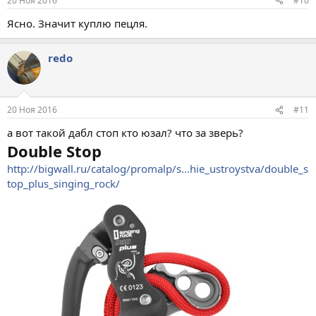
20 Ноя 2016
#10
Ясно. Значит куплю пецля.
redo
20 Ноя 2016
#11
а вот такой дабл стоп кто юзал? что за зверь?
Double Stop
http://bigwall.ru/catalog/promalp/s...hie_ustroystva/double_s
top_plus_singing_rock/