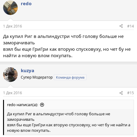
redo
1 Дек 2016
#14
Да купил Риг в альпиндустри чтоб голову больше не
заморачивать
взял бы еще ГриГри как вторую спусковуху, но чет бу не
найти а новую влом покупать.
kuzya
Супер Модератор
Команда форума
1 Дек 2016
#15
redo написал(а):
Да купил Риг в альпиндустри чтоб голову больше не
заморачивать
взял бы еще ГриГри как вторую спусковуху, но чет бу не найти а
новую влом покупать.