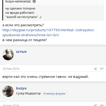
kuzya написал(а):
ну сделано топорно
но вроде работает)
"жалоб не поступало" ..)
а если это рассмотреть?
http://skygear.ru/products/107795/Vertikal--Ustroystvo-
spuskovoe-strahovochnoe-Gri-Gri/
в чем разница от пецеля?
штык
18 Ноя 2016
#7
верти-кал это очень стрёмное гавно. не вздумай.
kuzya
Супер Модератор
Команда форума
18 Ноя 2016
#8