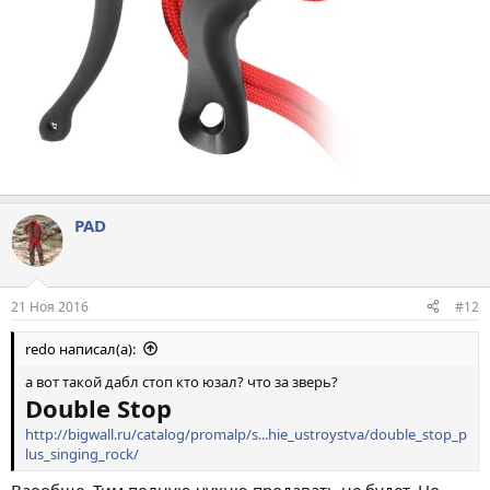
PAD
21 Ноя 2016
#12
redo написал(а):
а вот такой дабл стоп кто юзал? что за зверь?
Double Stop
http://bigwall.ru/catalog/promalp/s...hie_ustroystva/double_stop_p
lus_singing_rock/