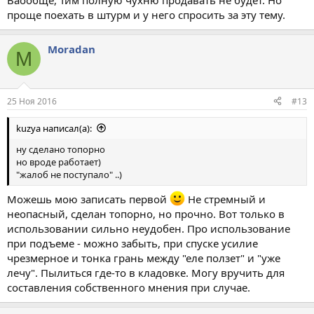
Ваообще, Тим полную чухню продавать не будет. Но
проще поехать в штурм и у него спросить за эту тему.
Moradan
M
25 Ноя 2016
#13
kuzya написал(а):
ну сделано топорно
но вроде работает)
"жалоб не поступало" ..)
Можешь мою записать первой
Не стремный и
неопасный, сделан топорно, но прочно. Вот только в
использовании сильно неудобен. Про использование
при подъеме - можно забыть, при спуске усилие
чрезмерное и тонка грань между "еле ползет" и "уже
лечу". Пылиться где-то в кладовке. Могу вручить для
составления собственного мнения при случае.