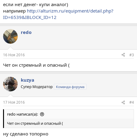
если нет денег- купи аналог)
например
http://alturizm.ru/equipment/detail.php?
ID=6539&IBLOCK_ID=12
redo
16 Ноя 2016
#3
Чет он стремный и опасный (
kuzya
Супер Модератор
Команда форума
17 Ноя 2016
#4
redo написал(а):
Чет он стремный и опасный (
ну сделано топорно