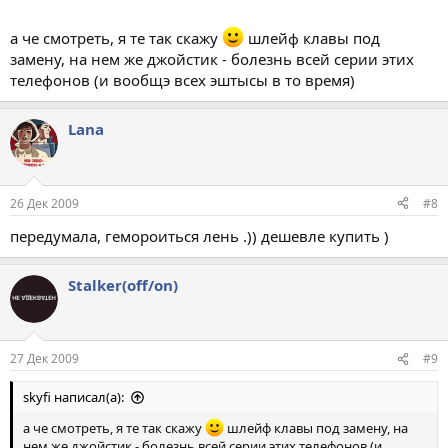
а че смотреть, я те так скажу
шлейф клавы под
замену, на нем же джойстик - болезнь всей серии этих
телефонов (и вообщэ всех эштысы в то время)
Lana
26 Дек 2009
#8
передумала, гемороиться лень .)) дешевле купить )
Stalker(off/on)
27 Дек 2009
#9
skyfi написал(а):
а че смотреть, я те так скажу
шлейф клавы под замену, на
нем же джойстик - болезнь всей серии этих телефонов (и