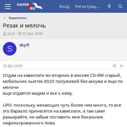
Вход
Регистрация
Барахолка
Резак и мелочь
А
Д
skyfi
25 Дек 2009
в
а
т
т
skyfi
S
о
а
р
н
т
а
е
ч
25 Дек 2009
#1
м
а
ы
л
Отдам на кавеспати во вторник в москве CD-RW старый,
а
мобильник кьютек 8020 полуживой без аккума и еще по
мелочи
еще отдается модем и все к нему.
UPD. поскольку желающих чуть более чем много, то все
это барахло принесется на кавеспати, а там сами
разьирайте, не забыв поставить мне бокальчик
нефильтрованного пива