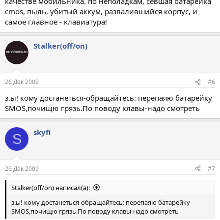
качестве мобильника. по неполадкам, севшая батарейка
cmos, пыль, убитый аккум, развалившийся корпус, и
самое главное - клавиатура!
Stalker(off/on)
26 Дек 2009
#6
з.ы! кому достанеться-обращайтесь: перепаяю батарейку
SMOS,почищю грязь.По поводу клавы-надо смотреть
skyfi
S
26 Дек 2009
#7
Stalker(off/on) написал(а):
з.ы! кому достанеться-обращайтесь: перепаяю батарейку
SMOS,почищю грязь.По поводу клавы-надо смотреть