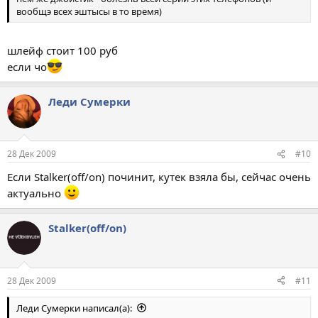
вообщэ всех эштысы в то время)
шлейф стоит 100 руб
если чо
Леди Сумерки
28 Дек 2009
#10
Если Stalker(off/on) починит, кутек взяла бы, сейчас очень
актуально
Stalker(off/on)
28 Дек 2009
#11
Леди Сумерки написал(а):