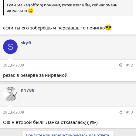
Если Stalker(off/on) починит, кутек взяла бы, сейчас очень
актуально
если ты его зоберёшь и передашь то починю
skyfi
S
28 Дек 2009
#12
резак в резерве за нирваной
n1788
28 Дек 2009
#13
О!!! Я второй был!! Ланка отказалась))))%-)
Войдите или зарегистрируйтесь для ответа.