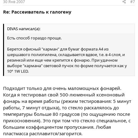
30 Янв 2007
#7
Re: Рассеиватель к галогену
DIVAS написал(а):
Есть способ гораздо проще.
Берется офисный "карман" для бумаг формата А4 из
шершавого полиэтилена, складывается вдвое, т.е. в 4 слоя, и
резинкой или еще чем крепится к фонарю. При удачном
выборе "кармана" световой пучок по форме получается как у
10° 1W LED.
Подходит только для очень маломощных фонарей.
Когда я тестировал свой 500-люменный ксеноновый
фонарь на время работы (режим тестирования: 5 минут
работы, 7 минут отдыха), то стекло раскалялось до
температуры больше 80 градусов (по ощущению после
прикосновения). Это при том что стекло специальное, с
большим коэффициентом пропускания. Любая
пластмасса расплавится/загорится.