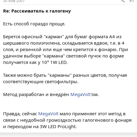
30 Янв 2007
#5
Re: Рассеиватель к галогену
Есть способ гораздо проще.
Берется офисный "карман" для бумаг формата А4 из
шершавого полиэтилена, складывается вдвое, т.е. в 4
слоя, и резинкой или еще чем крепится к фонарю. При
удачном выборе "кармана" световой пучок по форме
получается как у 10° 1W LED.
Также можно брать "карманы" разных цветов, получая
соответствующие светофильтры.
Метод разработан и внедрён
MegaVolt
'ом.
Правда, сейчас
MegaVolt
мало применяет этот метод в
связи с неудобной громоздкостью галогенового фонаря
и переходом на 3W LED ProLight.