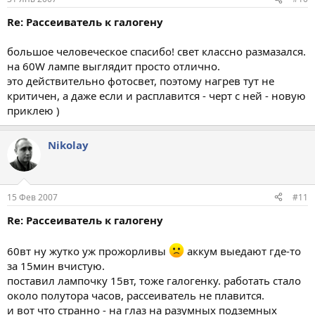
Re: Рассеиватель к галогену
большое человеческое спасибо! свет классно размазался.
на 60W лампе выглядит просто отлично.
это действительно фотосвет, поэтому нагрев тут не
критичен, а даже если и расплавится - черт с ней - новую
приклею )
Nikolay
15 Фев 2007
#11
Re: Рассеиватель к галогену
60вт ну жутко уж прожорливы
аккум выедают где-то
за 15мин вчистую.
поставил лампочку 15вт, тоже галогенку. работать стало
около полутора часов, рассеиватель не плавится.
и вот что странно - на глаз на разумных подземных