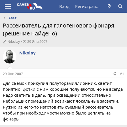
Вход
Регистрация
Свет
Рассеиватель для галогенового фонаря.
(решение найдено)
А
Д
Nikolay
29 Янв 2007
в
а
т
т
Nikolay
о
а
р
н
т
а
е
ч
29 Янв 2007
#1
м
а
ы
л
Для съемок прикупил полуторамиллионник. светит
а
приятно, фотки с ним хорошие получаются, но не всегда
надо светить в даль, при освещении относительно
небольших помещений возикают локальные засветки.
нужно из чего-то изготовить съемный рассеиватель,
чтобы при необходимости можно было цеплять на
фонарь