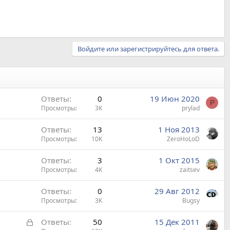
Войдите или зарегистрируйтесь для ответа.
Ответы
0
19 Июн 2020
P
Просмотры
3K
prylad
Ответы
13
1 Ноя 2013
Просмотры
10K
ZeroHoLoD
Ответы
3
1 Окт 2015
Просмотры
4K
zaitsev
Ответы
0
29 Авг 2012
Просмотры
3K
Bugsy
З
Ответы
50
15 Дек 2011