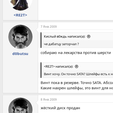
<RE2T>
7 Янв 2009
Кислый в0ждь написал(а):
че дабатцу заторчал ?
собираю на лекарства против шерсти
d0butsu
<RE2T> написал(а):
Винт хочу. Он точно SATA? Шлейфы есть к 
Винт пока в резерве. Точно SATA. Аб
Какие нахрен шлейфы, это винт для н
8 Янв 2009
жёсткий диск продан