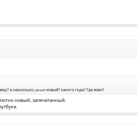
нему? и насколько
новый? какого года? Где взял?
убитый
солютно новый, запечатанный.
оутбука.