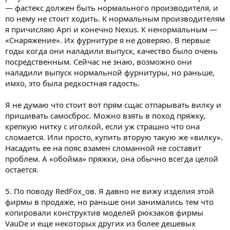
— фастекс должен быть нормального производителя, и
по нему не стоит ходить. К нормальным производителям
я причисляю Apri и конечно Nexus. К ненормальным —
«Снаряжение». Их фурнитуре я не доверяю. В первые
годы когда они наладили выпуск, качество было очень
посредственным. Сейчас не знаю, возможно они
наладили выпуск нормальной фурнитуры, но раньше,
имхо, это была редкостная гадость.
Я не думаю что стоит вот прям сщас отпарывать вилку и
пришивать самосброс. Можно взять в поход пряжку,
крепкую нитку с иголкой, если уж страшно что она
сломается. Или просто, купить вторую такую же «вилку».
Насадить ее на пояс взамен сломанной не составит
проблем. А «обойма» пряжки, она обычно всегда целой
остается.
5. По поводу RedFox_ов. Я давно не вижу изделия этой
фирмы в продаже, но раньше они занимались тем что
копировали конструктив моделей рюкзаков фирмы
VauDe и еще некоторых других из более дешевых