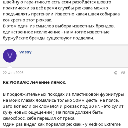
швейную гарантию,то есть если разойдётся шов,то
практически за всё время службы рюкзака можно
предъявлять претензии.Известно какая швея собирала
конкретно этот рюкзак.
В этом один из смыслов выбора известных брендов.
единственное исключение - на многие известные
буржуйские бренды существуют подделки.
vasay
V
22 Фев 2006
#8
Re:РЮКЗАК: лечение лямок.
В продолжительных походах из пластиковой фурнитуры
на моих глазах ломались только 50мм фасты на поясе.
Зато вот если он сломался и рюкзак под 30 кг. - это сулит
кучу новых ощущений ) На поясе должен быть
самосброс, себе перешил от греха.
Один раз видел как порвался рюкзак - у RedFox Extreme