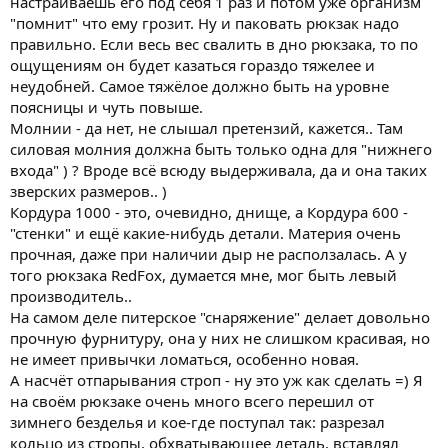
настраиваешь его под себя 1 раз и потом уже организм
"помнит" что ему грозит. Ну и паковать рюкзак надо
правильно. Если весь вес свалить в дно рюкзака, то по
ощущениям он будет казаться гораздо тяжелее и
неудобней. Самое тяжёлое должно быть на уровне
поясницы и чуть повыше.
Молнии - да нет, не слышал претензий, кажется.. Там
силовая молния должна быть только одна для "нижнего
входа" ) ? Вроде всё всюду выдерживала, да и она таких
зверских размеров.. )
Кордура 1000 - это, очевидно, днище, а Кордура 600 -
"стенки" и ещё какие-нибудь детали. Материя очень
прочная, даже при наличии дыр не расползалась. А у
того рюкзака RedFox, думается мне, мог быть левый
производитель..
На самом деле питерское "снаряжение" делает довольно
прочную фурнитуру, она у них не слишком красивая, но
не имеет привычки ломаться, особенно новая.
А насчёт отпарывания строп - ну это уж как сделать =) Я
на своём рюкзаке очень много всего перешил от
зимнего безделья и кое-где поступал так: разрезал
кольцо из стропы, обхватывающее деталь, вставлял