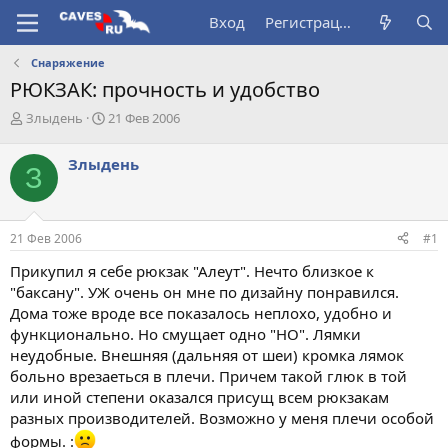
Вход
Регистрация
Снаряжение
РЮКЗАК: прочность и удобство
А
Д
Злыдень
21 Фев 2006
в
а
т
т
Злыдень
З
о
а
р
н
т
а
е
ч
21 Фев 2006
#1
м
а
ы
л
Прикупил я себе рюкзак "Алеут". Нечто близкое к
а
"баксану". УЖ очень он мне по дизайну понравился.
Дома тоже вроде все показалось неплохо, удобно и
функционально. Но смущает одно "НО". Лямки
неудобные. Внешняя (дальняя от шеи) кромка лямок
больно врезаеться в плечи. Причем такой глюк в той
или иной степени оказался присущ всем рюкзакам
разных производителей. Возможно у меня плечи особой
формы. :