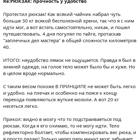
Re:РЮКЗАК: прочность у удобство
Протестил рюкзак! Как всякий чайник набрал чуть
больше 30 кг всякой бесполезной хрени, так что я с ним
идти мог, а вот встать самостоятельно, никак, и пошел
путешествовать. 4 дня погулял по тайге, протаскав
"заплечных дел мастера" в общей сложности километров
40.
ИТОГО: неудобство лямок не ощущается. Правда я был в
зимней одежде, на голое тело может было бы и хуже. Но
в целом вроде нормально.
С таким весом похоже В ПРИНЦИПЕ не может быть легко
и удобно. на плечах и особенно на поясе к концу
перехода появляються жуткие мозоли. А вот 20 кг
несеться легко.
Прикол: видно в мозгу что то подстраиваеться под
рюкзак. Когда я его снимаю, то не могу идти. Тело
рефлекторно болтает, чтобы компенсировать вес рюка, и
я просто падаю! Только через пару минут мозг забывает