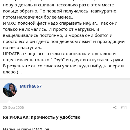
новую деталь и сшивал несколько раз в этом месте
кольцо обратно. По первой получалось неаккуратно,
потом наловчился более-менее..
ИМХО поясной фаст надо спарывать нафиг... Как они
только не ломались. И просто от нагрузки, и
выщёлкивались постоянно, и мороза они боятся и
просто если он где-то под деревом лежит и проходящий
на него наступил..
UPDATE: а чаще всего если второпях или с усталости
вщёлкиваешь только 1 "зуб" из двух и отпускаешь руки.
В результате он со свистом улетает куда-нибудь вверх и
влево ) ..
Murka667
25 Фев 2006
#11
Re:РЮКЗАК: прочность у удобство
Напишу пару ИМХ_ов.