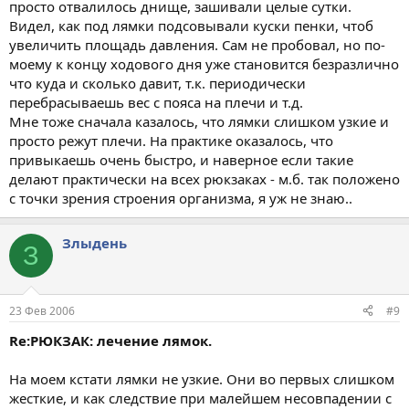
просто отвалилось днище, зашивали целые сутки.
Видел, как под лямки подсовывали куски пенки, чтоб
увеличить площадь давления. Сам не пробовал, но по-
моему к концу ходового дня уже становится безразлично
что куда и сколько давит, т.к. периодически
перебрасываешь вес с пояса на плечи и т.д.
Мне тоже сначала казалось, что лямки слишком узкие и
просто режут плечи. На практике оказалось, что
привыкаешь очень быстро, и наверное если такие
делают практически на всех рюкзаках - м.б. так положено
с точки зрения строения организма, я уж не знаю..
Злыдень
З
23 Фев 2006
#9
Re:РЮКЗАК: лечение лямок.
На моем кстати лямки не узкие. Они во первых слишком
жесткие, и как следствие при малейшем несовпадении с