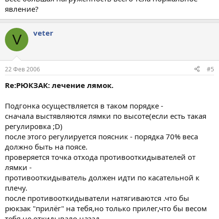
явление?
veter
V
22 Фев 2006
#5
Re:РЮКЗАК: лечение лямок.
Подгонка осуществляется в таком порядке -
сначала выстявляются лямки по высоте(если есть такая
регулировка ;D)
после этого регулируется поясник - порядка 70% веса
должно быть на поясе.
проверяется точка отхода противооткидывателей от
лямки -
противооткидыватель должен идти по касательной к
плечу.
после противооткидыватели натягиваются .что бы
рюкзак "прилёг" на тебя,но только прилег,что бы весом
тебя не откидывало назад.