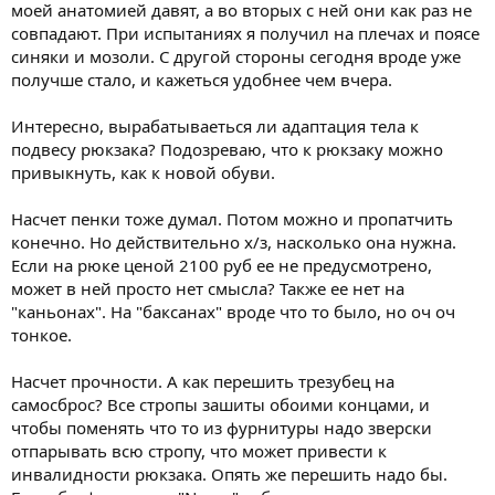
моей анатомией давят, а во вторых с ней они как раз не
совпадают. При испытаниях я получил на плечах и поясе
синяки и мозоли. С другой стороны сегодня вроде уже
получше стало, и кажеться удобнее чем вчера.
Интересно, вырабатываеться ли адаптация тела к
подвесу рюкзака? Подозреваю, что к рюкзаку можно
привыкнуть, как к новой обуви.
Насчет пенки тоже думал. Потом можно и пропатчить
конечно. Но действительно х/з, насколько она нужна.
Если на рюке ценой 2100 руб ее не предусмотрено,
может в ней просто нет смысла? Также ее нет на
"каньонах". На "баксанах" вроде что то было, но оч оч
тонкое.
Насчет прочности. А как перешить трезубец на
самосброс? Все стропы зашиты обоими концами, и
чтобы поменять что то из фурнитуры надо зверски
отпарывать всю стропу, что может привести к
инвалидности рюкзака. Опять же перешить надо бы.