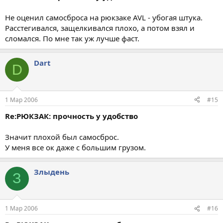
Не оценил самосброса на рюкзаке AVL - убогая штука.
Расстегивался, защелкивался плохо, а потом взял и
сломался. По мне так уж лучше фаст.
Dart
D
1 Мар 2006
#15
Re:РЮКЗАК: прочность у удобство
Значит плохой был самосброс.
У меня все ок даже с большим грузом.
Злыдень
З
1 Мар 2006
#16