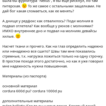
Была бы фурнитура "Nexus", я бы еще рискнул, но там
питерская.
То же самое с остальными защелками. Не
дай бог какая сломаеться, как ее менять?
А днище у редфокс как отвалилось? Поди молния в
подвал отлетела? Как вообще у рюков с молниями?
ИМХО внутреннее дно и подвал на молниях девайсы
хилые.
Насчет ткани и прочего. Как на глаз определить надежно
или ненадежно все сшито? Швы там мне показались
стремные, т.к. нагрузка ложиться только на одну строчку.
В простом походе этого достаточно, но как я уже говорил
мне надежность нужна повышенная.
Материалы (из паспорта)
основной материал
cordura 600d pu? cordura 1000d pu
дополнительные материалы
nylon ballistic (Где то он у меня лежал. Бежевый такой,