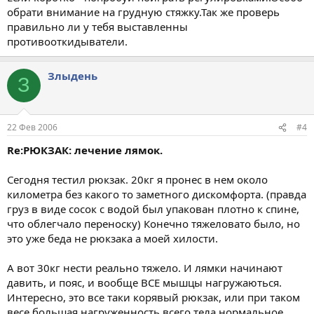
обрати внимание на грудную стяжку.Так же проверь
правильно ли у тебя выставленны
противооткидыватели.
Злыдень
З
22 Фев 2006
#4
Re:РЮКЗАК: лечение лямок.
Сегодня тестил рюкзак. 20кг я пронес в нем около
километра без какого то заметного дискомфорта. (правда
груз в виде сосок с водой был упакован плотно к спине,
что облегчало переноску) Конечно тяжеловато было, но
это уже беда не рюкзака а моей хилости.
А вот 30кг нести реально тяжело. И лямки начинают
давить, и пояс, и вообще ВСЕ мышцы нагружаються.
Интересно, это все таки корявый рюкзак, или при таком
весе большая нагруженность всего тела нормальное