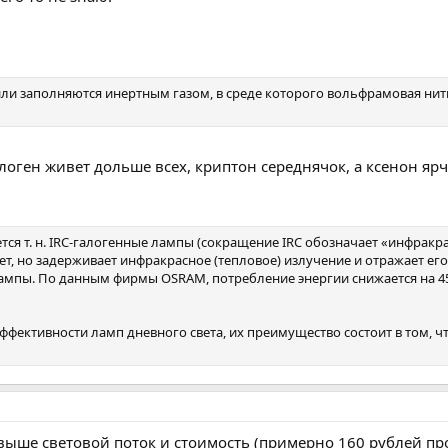
и заполняются инертным газом, в среде которого вольфрамовая нить 
логен живет дольше всех, криптон середнячок, а ксенон ярч
ся т. н. IRC-галогенные лампы (сокращение IRC обозначает «инфракр
, но задерживает инфракрасное (тепловое) излучение и отражает его н
лампы. По данным фирмы OSRAM, потребление энергии снижается на 45
эффективности ламп дневного света, их преимущество состоит в том, 
выше световой поток и стоимость (примерно 160 рублей прот