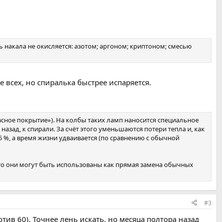
накала не окисляется: азотом; аргоном; криптоном; смесью
е всех, но спиралька быстрее испаряется.
асное покрытие»). На колбы таких ламп наносится специальное
азад, к спирали. За счёт этого уменьшаются потери тепла и, как
 %, а время жизни удваивается (по сравнению с обычной
что они могут быть использованы как прямая замена обычных
#3
ив 60). Точнее лень искать, но месяца полтора назад