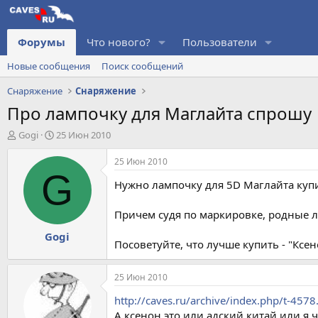
Форумы
Что нового?
Пользователи
Новые сообщения
Поиск сообщений
Снаряжение
Снаряжение
Про лампочку для Маглайта спрошу
А
Д
Gogi
25 Июн 2010
в
а
т
т
25 Июн 2010
о
а
G
Нужно лампочку для 5D Маглайта купи
р
н
т
а
е
ч
Причем судя по маркировке, родные л
м
а
Gogi
ы
л
Посоветуйте, что лучше купить - "Ксе
а
25 Июн 2010
http://caves.ru/archive/index.php/t-4578
А ксенон это или адский китай или я ч