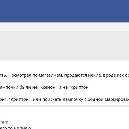
ть. Посмотрел по магазинам, продаются некие, вроде как 
ампочки были не "Ксенон" и не "Криптон".
нон", "Криптон", или поискать лампочку с родной маркировко
.html
его то не знаю.