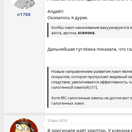
Апдейт:
n1788
Оказалось я дурак.
Колбы ламп накаливания вакуумируются ил
азота, аргона,
ксенона
.
Дальнейшая гуглёжка показала, что га
Новым направлением развития ламп являет
покрытие, которое пропускает видимый свет
следствие, увеличивается эффективность 
галогенной лампой) [11].
Хотя IRC-галогенные лампы не достигают 
галогенных ламп.
3 Июл 2010
В оригинале идёт криптон. У ксенона 