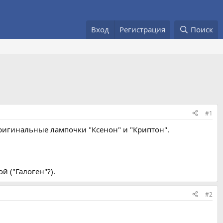
Вход
Регистрация
Поиск
#1
оригинальные лампочки "Ксенон" и "Криптон".
й ("Галоген"?).
#2