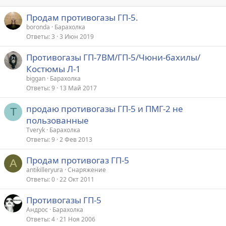
Продам противогазы ГП-5.
boronda
Барахолка
Ответы
3
3 Июн 2019
Противогазы ГП-7ВМ/ГП-5/Чюни-бахилы/
Костюмы Л-1
biggan
Барахолка
Ответы
9
13 Май 2017
продаю противогазы ГП-5 и ПМГ-2 не
T
пользованные
Tveryk
Барахолка
Ответы
9
2 Фев 2013
Продам противогаз ГП-5
A
antikilleryura
Снаряжение
Ответы
0
22 Окт 2011
Противогазы ГП-5
Андрос
Барахолка
Ответы
4
21 Ноя 2006