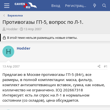
Вход
Регистрация
Барахолка
Противогазы ГП-5, вопрос по Л-1.
А
Д
Hodder
13 Апр 2007
в
а
т
В этой теме нельзя размещать новые ответы.
т
о
а
р
н
Hodder
H
т
а
е
ч
м
а
ы
л
13 Апр 2007
#1
а
Предлагаю в Москве противогазы ГП-5 (84г), все
размеры, в полной комплектации: маска, фильтр,
комплект антизапотевающих вставок, сумка, как новые,
колличество не ограничено. ICQ 202667318
Интересует: есть ли спрос на Л-1 в нормальном
состоянии (со складов), цена обсуждается.