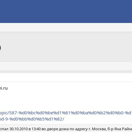
)
i.ru
x.php?/topic/587-%d0%bc%d0%be%d1%81%d0%ba%d0%b2%d0%b
d-9-%d0%bb%d0%b5%d1%82/
пал 30.10.2010 в 13:40 во дворе дома по адресу г. Москва, б-р Яна Рай