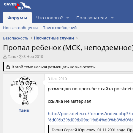
Форумы
Что нового?
Пользователи
Новые сообщения
Поиск сообщений
Безопасность
Несчастные случаи
Пропал ребенок (МСК, неподземное
А
Д
Танк
3 Ноя 2010
в
а
т
В этой теме нельзя размещать новые ответы.
т
о
а
р
н
3 Ноя 2010
т
а
е
ч
размещаю по просьбе с сайта poiskdete
м
а
ы
л
ссылка не материал
а
Танк
http://poiskdetei.ru/forums/inde
%d0%b3%d0%b0%d1%84%d0%b8%d0%b
Гафин Сергей Юрьевич, 01.11.2001 года. Про