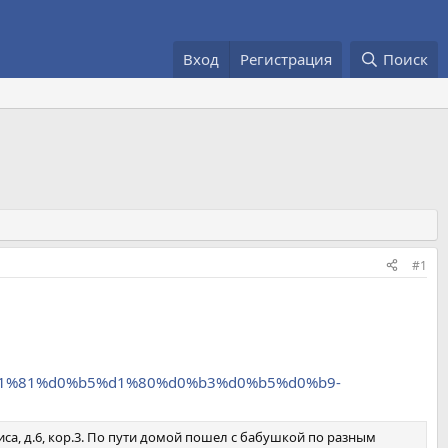
Вход
Регистрация
Поиск
#1
0-%d1%81%d0%b5%d1%80%d0%b3%d0%b5%d0%b9-
ниса, д.6, кор.3. По пути домой пошел с бабушкой по разным