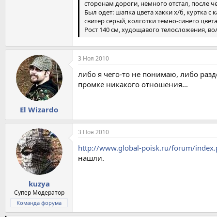
сторонам дороги, немного отстал, после че
Был одет: шапка цвета хакки х/б, куртка 
свитер серый, колготки темно-синего цвет
Рост 140 см, худощавого телосложения, в
3 Ноя 2010
либо я чего-то не понимаю, либо ра
промке никакого отношения...
El Wizardo
3 Ноя 2010
http://www.global-poisk.ru/forum/index
нашли.
kuzya
Супер Модератор
Команда форума