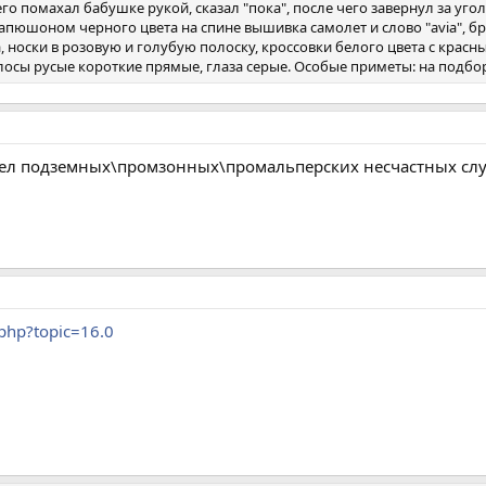
го помахал бабушке рукой, сказал "пока", после чего завернул за угол
с капюшоном черного цвета на спине вышивка самолет и слово "avia", 
а, носки в розовую и голубую полоску, кроссовки белого цвета с кра
олосы русые короткие прямые, глаза серые. Особые приметы: на подбо
здел подземных\промзонных\промальперских несчастных слу
.php?topic=16.0