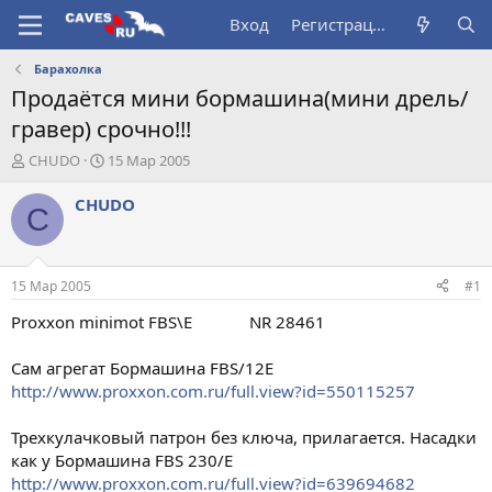
Вход
Регистрация
Барахолка
Продаётся мини бормашина(мини дрель/
гравер) срочно!!!
А
Д
CHUDO
15 Мар 2005
в
а
т
т
CHUDO
C
о
а
р
н
т
а
е
ч
15 Мар 2005
#1
м
а
ы
л
Proxxon minimot FBS\E NR 28461
а
Сам агрегат Бормашина FBS/12Е
http://www.proxxon.com.ru/full.view?id=550115257
Трехкулачковый патрон без ключа, прилагается. Насадки
как у Бормашина FBS 230/Е
http://www.proxxon.com.ru/full.view?id=639694682