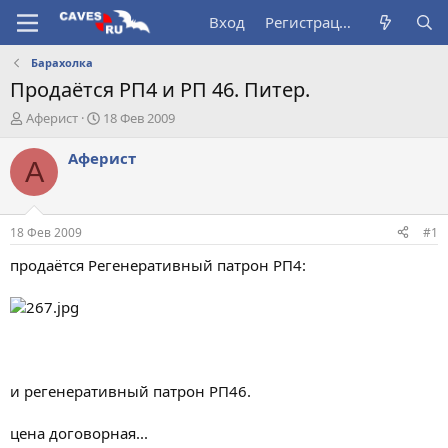
Вход
Регистрация
Барахолка
Продаётся РП4 и РП 46. Питер.
А
Д
Аферист
18 Фев 2009
в
а
т
т
Аферист
А
о
а
р
н
т
а
е
ч
18 Фев 2009
#1
м
а
ы
л
продаётся Регенеративный патрон РП4:
а
и регенеративный патрон РП46.
цена договорная...