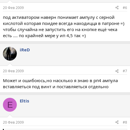
20 Фев 2009
#6
под активатором наверн понимает ампулу с серной
кислотой которая поидее всегда находицца в патроне =)
чтобы случайна не запустить его на кнопке ещё чека
есть .... по крайней мере у ип 4,5 так =)
iReD
20 Фев 2009
#7
Может и ошибоюсь,но насклько я знаю в рп4 ампула
вставляеться под винт и поставляеться отдельно
Eltis
E
20 Фев 2009
#8