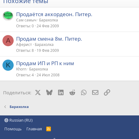
Похожие темы
Продаётся аккордеон. Питер.
Сам самыч
Барахолка
Ответы
0
24 Фев 2009
Продам смена 8м. Питер.
А
Аферист
Барахолка
Ответы
8
19 Фев 2009
Продам ИП и РП к ним
K
Khorn
Барахолка
Ответы
4
24 Июл 2008
X
Bluesky
LinkedIn
Reddit
WhatsApp
Электронная поч
Ссылка
Поделиться:
Барахолка
Russian (RU)
Помощь
Главная
R
S
S