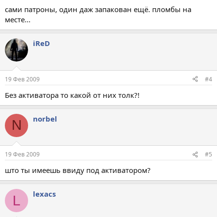
сами патроны, один даж запакован ещё. пломбы на
месте...
iReD
19 Фев 2009
#4
Без активатора то какой от них толк?!
norbel
N
19 Фев 2009
#5
што ты имеешь ввиду под активатором?
lexacs
L