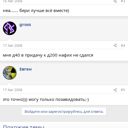
16 Авг 2008
#3
неа....... бери лучше всё вместе)
gross
17 Авг 2008
#4
мне д40 в придачу к д200 нафих не сдался
Евген
17 Авг 2008
#5
это точно))) могу только позавидовать;-)
Войдите или зарегистрируйтесь для ответа.
Похожие темы