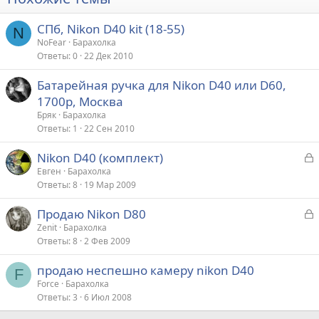
СПб, Nikon D40 kit (18-55)
N
NoFear
Барахолка
Ответы
0
22 Дек 2010
Батарейная ручка для Nikon D40 или D60,
1700р, Москва
Бряк
Барахолка
Ответы
1
22 Сен 2010
З
Nikon D40 (комплект)
а
Евген
Барахолка
Ответы
8
19 Мар 2009
к
р
З
Продаю Nikon D80
а
Zenit
Барахолка
т
Ответы
8
2 Фев 2009
к
а
р
продаю неспешно камеру nikon D40
F
Force
Барахолка
т
Ответы
3
6 Июл 2008
а