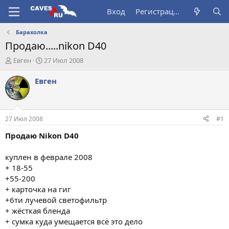
Вход
Регистрация
Барахолка
Продаю.....nikon D40
А
Д
Евген
27 Июл 2008
в
а
т
т
Евген
о
а
р
н
т
а
е
ч
27 Июл 2008
#1
м
а
ы
л
Продаю Nikon D40
а
куплен в феврале 2008
+ 18-55
+55-200
+ карточка на гиг
+6ти лучевой светофильтр
+ жёсткая бленда
+ сумка куда умещается всё это дело