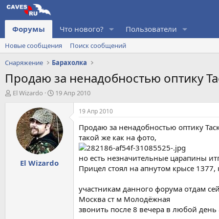
Форумы
Что нового?
Пользователи
Новые сообщения
Поиск сообщений
Снаряжение
Барахолка
Продаю за ненадобностью оптику Тас
А
Д
El Wizardo
19 Апр 2010
в
а
т
т
19 Апр 2010
о
а
Продаю за ненадобностью оптику Таск
р
н
т
а
такой же как на фото,
е
ч
м
а
но есть незначительные царапины ит
El Wizardo
ы
л
Прицел стоял на апнутом крысе 1377, 
а
участникам данного форума отдам сей
Москва ст м Молодёжная
звонить после 8 вечера в любой день