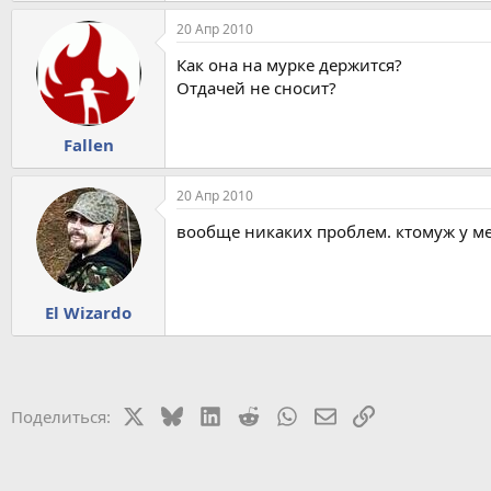
20 Апр 2010
Как она на мурке держится?
Отдачей не сносит?
Fallen
20 Апр 2010
вообще никаких проблем. ктомуж у мен
El Wizardo
X
Bluesky
LinkedIn
Reddit
WhatsApp
Электронная почт
Ссылка
Поделиться: