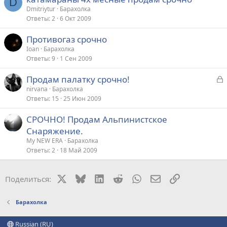
D
Dmitriytur
Барахолка
Ответы
2
6 Окт 2009
Противогаз срочно
Ioan
Барахолка
Ответы
9
1 Сен 2009
З
Продам палатку срочно!
а
nirvana
Барахолка
Ответы
15
25 Июн 2009
к
р
СРОЧНО! Продам Альпинистское
Снаряжение.
т
My NEW ERA
Барахолка
а
Ответы
2
18 Май 2009
X
Bluesky
LinkedIn
Reddit
WhatsApp
Электронная поч
Ссылка
Поделиться:
Барахолка
Russian (RU)