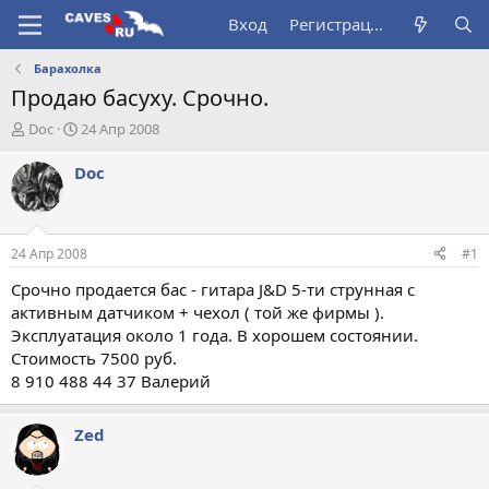
Вход
Регистрация
Барахолка
Продаю басуху. Срочно.
А
Д
Doc
24 Апр 2008
в
а
т
т
Doc
о
а
р
н
т
а
е
ч
24 Апр 2008
#1
м
а
ы
л
Срочно продается бас - гитара J&D 5-ти струнная с
а
активным датчиком + чехол ( той же фирмы ).
Эксплуатация около 1 года. В хорошем состоянии.
Стоимость 7500 руб.
8 910 488 44 37 Валерий
Zed