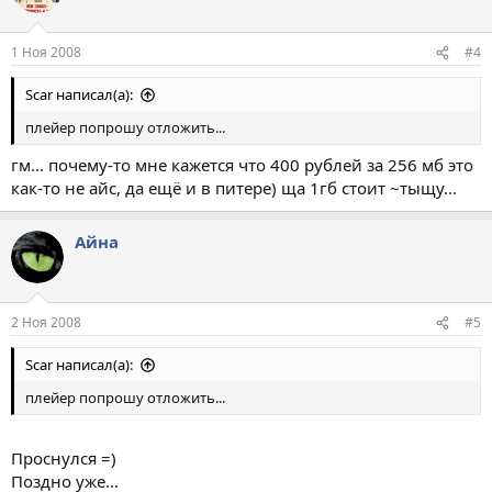
1 Ноя 2008
#4
Scar написал(а):
плейер попрошу отложить...
гм... почему-то мне кажется что 400 рублей за 256 мб это
как-то не айс, да ещё и в питере) ща 1гб стоит ~тыщу...
Айна
2 Ноя 2008
#5
Scar написал(а):
плейер попрошу отложить...
Проснулся =)
Поздно уже...