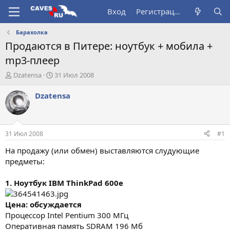
Вход
Регистрация
Барахолка
Продаются в Питере: ноутбук + мобила +
mp3-плеер
А
Д
Dzatensa
31 Июл 2008
в
а
т
т
Dzatensa
о
а
р
н
т
а
е
ч
31 Июл 2008
#1
м
а
ы
л
На продажу (или обмен) выставляются слудующие
а
предметы:
1. Ноутбук IBM ThinkPad 600e
Цена: обсуждается
Процессор Intel Pentium 300 МГц
Оперативная память SDRAM 196 Мб