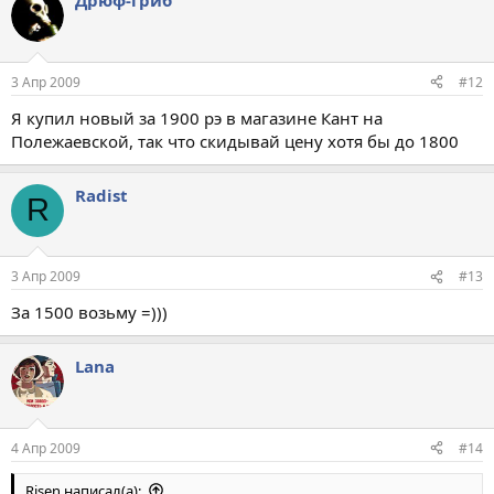
Дрюф-гриб
3 Апр 2009
#12
Я купил новый за 1900 рэ в магазине Кант на
Полежаевской, так что скидывай цену хотя бы до 1800
Radist
R
3 Апр 2009
#13
За 1500 возьму =)))
Lana
4 Апр 2009
#14
Risen написал(а):