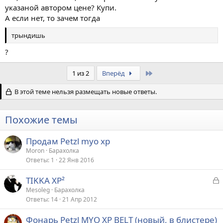
указаной автором цене? Купи.
А если нет, то зачем тогда
трындишь
?
Last
1 из 2
Вперёд
В этой теме нельзя размещать новые ответы.
Похожие темы
Продам Petzl myo xp
Moron
Барахолка
Ответы
1
22 Янв 2016
З
TIKKA XP²
а
Mesoleg
Барахолка
Ответы
14
21 Апр 2012
к
р
Фонарь Petzl MYO XP BELT (новый, в блистере)