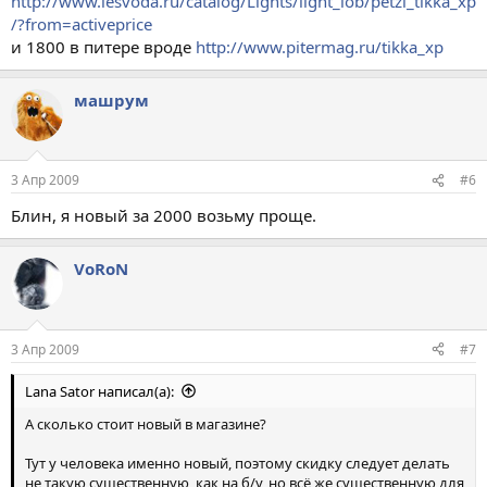
http://www.lesvoda.ru/catalog/Lights/light_lob/petzl_tikka_xp
/?from=activeprice
и 1800 в питере вроде
http://www.pitermag.ru/tikka_xp
машрум
3 Апр 2009
#6
Блин, я новый за 2000 возьму проще.
VoRoN
3 Апр 2009
#7
Lana Sator написал(а):
А сколько стоит новый в магазине?
Тут у человека именно новый, поэтому скидку следует делать
не такую существенную, как на б/у, но всё же существенную для