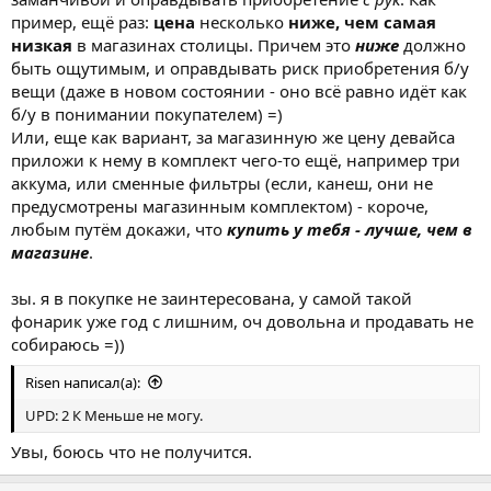
пример, ещё раз:
цена
несколько
ниже, чем самая
низкая
в магазинах столицы. Причем это
ниже
должно
быть ощутимым, и оправдывать риск приобретения б/у
вещи (даже в новом состоянии - оно всё равно идёт как
б/у в понимании покупателем) =)
Или, еще как вариант, за магазинную же цену девайса
приложи к нему в комплект чего-то ещё, например три
аккума, или сменные фильтры (если, канеш, они не
предусмотрены магазинным комплектом) - короче,
любым путём докажи, что
купить у тебя - лучше, чем в
магазине
.
зы. я в покупке не заинтересована, у самой такой
фонарик уже год с лишним, оч довольна и продавать не
собираюсь =))
Risen написал(а):
UPD: 2 К Меньше не могу.
Увы, боюсь что не получится.