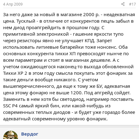
4 Апр 2009
#17
За него даже за новый в магазине 2000 р. - неадекватная
цена. Тусклый - в отличие от конкурентов пецль забыл в
нем диод проапгрейдить в прошлом году. С
примитивной электроникой - гашение яркости тупо
через резисторы явно не улучшает КПД. Запрет
использовать литиевые батарейки тоже нонсенс. Оба
основных конкурента тикки ХП превосходят нынче по
всем параметрам и стоят в магазинах дешевле. А с
учетом ожидающегося наконец-то выхода обновленной
Тикки XP 2 в этом году смысла покупать этот фонарик за
такие деньги вообще никакого. С учетом
вышеперечисленного, да еще к тому же БУ, адекватная
цена этому фонарю не выше 1200. Под апгрейд сойдет.
Заменить в нем хотя бы светодиод, например поставить
SSC P4 самый яркий бин, или какой-нибудь из
современных теплых диодов - и будет уже гораздо более
адекватный современному уровню фонарик.
Вердог