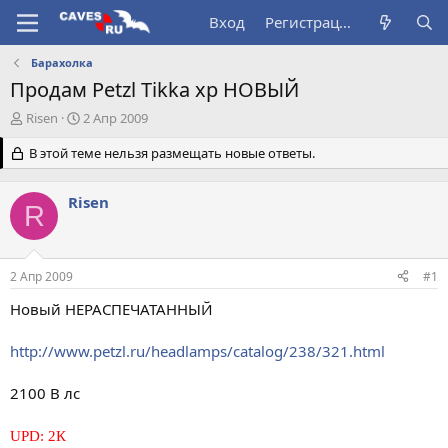
Вход
Регистрация
Барахолка
Продам Petzl Tikka xp НОВЫЙ
А
Д
Risen
2 Апр 2009
в
а
т
В этой теме нельзя размещать новые ответы.
т
о
а
р
н
Risen
т
а
R
е
ч
м
а
ы
л
2 Апр 2009
#1
а
Новый НЕРАСПЕЧАТАННЫЙ
http://www.petzl.ru/headlamps/catalog/238/321.html
2100 В лс
UPD: 2К