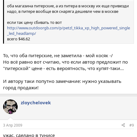
оба магазина питерские, а из питера в москву их еще привезди
надо, в питере вообще вся снаряга дешевле чем в москве
если так цену сбивать то вот
http://www.outdoorgb.com/p/petzl_tikka_xp_high_powered_single
_led_headlamp/
всего $46.62
То, что оба питерские, не заметила - мой косяк -/
Но всё равно вот считаю, что если автор предложит по
"питерской" цене - есть вероятность, что купят-таки...
И автору таки попутно замечание: нужно указывать
город продажи!
zloychelovek
3 Апр 2009
#9
ужас. сделано в тунисе