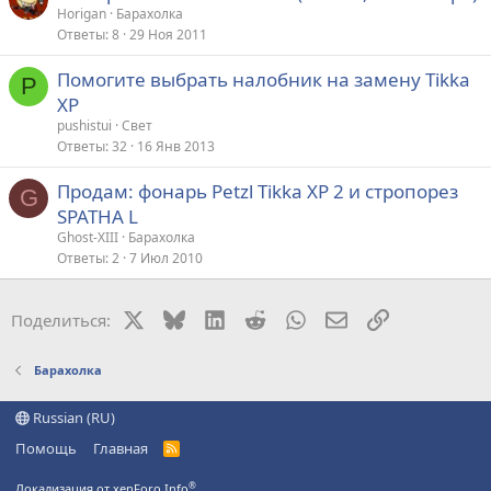
Horigan
Барахолка
т
Ответы
8
29 Ноя 2011
а
Помогите выбрать налобник на замену Tikka
P
XP
pushistui
Свет
Ответы
32
16 Янв 2013
Продам: фонарь Petzl Tikka XP 2 и стропорез
G
SPATHA L
Ghost-XIII
Барахолка
Ответы
2
7 Июл 2010
X
Bluesky
LinkedIn
Reddit
WhatsApp
Электронная поч
Ссылка
Поделиться:
Барахолка
Russian (RU)
Помощь
Главная
R
S
S
®
Локализация от xenForo.Info