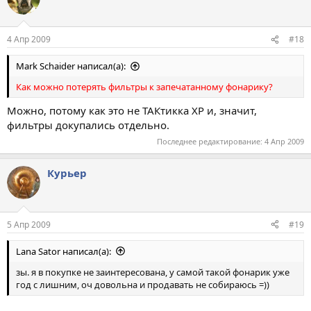
4 Апр 2009
#18
Mark Schaider написал(а):
Как можно потерять фильтры к запечатанному фонарику?
Можно, потому как это не ТАКтикка ХР и, значит,
фильтры докупались отдельно.
Последнее редактирование:
4 Апр 2009
Курьер
5 Апр 2009
#19
Lana Sator написал(а):
зы. я в покупке не заинтересована, у самой такой фонарик уже
год с лишним, оч довольна и продавать не собираюсь =))