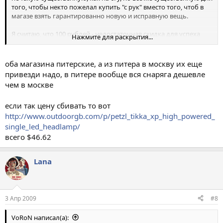
того, чтобы некто пожелал купить "с рук" вместо того, чтоб в
магазе взять гарантированно новую и исправную вещь.
Я считаю, что 100 рублей - недостаточная скидка для успеха
Нажмите для раскрытия...
реализации. Хотя бы рублей 300-500 уже кого-то заинтересуют.
Ну и разумеется, скидку следует делать относительно
оба магазина питерские, а из питера в москву их еще
МИНИМАЛЬНОЙ цены на новый. Я пока что нашла
привезди надо, в питере вообще вся снаряга дешевле
минимальную 1820р
чем в москве
http://www.lesvoda.ru/catalog/Lights/light_lob/petzl_tikka_xp/?
from=activeprice
если так цену сбивать то вот
и 1800 в питере вроде
http://www.pitermag.ru/tikka_xp
http://www.outdoorgb.com/p/petzl_tikka_xp_high_powered_
single_led_headlamp/
всего $46.62
Lana
3 Апр 2009
#8
VoRoN написал(а):