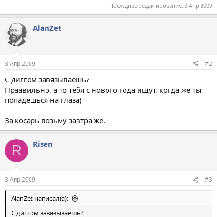
Последнее редактирование:
3 Апр 2009
AlanZet
3 Апр 2009
#2
С диггом завязываешь?
Праавильно, а то тебя с нового года ищут, когда же ты
попадешься на глаза)
За косарь возьму завтра же.
Risen
R
3 Апр 2009
#3
AlanZet написал(а):
С диггом завязываешь?