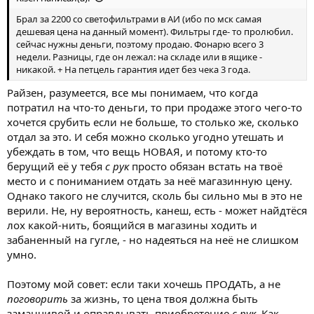
Брал за 2200 со светофильтрами в АИ (ибо по мск самая
дешевая цена на данный момент). Фильтры где- то пролюбил.
сейчас нужны деньги, поэтому продаю. Фонарю всего 3
недели. Разницы, где он лежал: на складе или в ящике -
никакой. + На петцель гарантия идет без чека 3 года.
Райзен, разумеется, все мы понимаем, что когда
потратил на что-то деньги, то при продаже этого чего-то
хочется срубить если не больше, то столько же, сколько
отдал за это. И себя можно сколько угодно утешать и
убеждать в том, что вещь НОВАЯ, и потому кто-то
берущий её у тебя
с рук
просто обязан встать на твоё
место и с пониманием отдать за неё магазинную цену.
Однако такого не случится, сколь бы сильно мы в это не
верили. Не, ну вероятность, канеш, есть - может найдтёся
лох какой-нить, боящийся в магазины ходить и
забаненный на гугле, - но надеяться на неё не слишком
умно.
Поэтому мой совет: если таки хочешь ПРОДАТЬ, а не
поговорить
за жизнь, то цена твоя должна быть
заманчивой и оправдывать приобретение
с рук
. Как