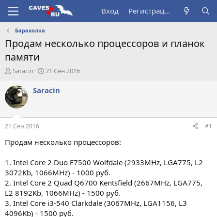
Вход
Регистрация
Барахолка
Продам несколько процессоров и планок
памяти
А
Д
Saracin
21 Сен 2016
в
а
т
т
Saracin
о
а
р
н
т
а
е
ч
21 Сен 2016
#1
м
а
ы
л
Продам несколько процессоров:
а
1. Intel Core 2 Duo E7500 Wolfdale (2933MHz, LGA775, L2
3072Kb, 1066MHz) - 1000 руб.
2. Intel Core 2 Quad Q6700 Kentsfield (2667MHz, LGA775,
L2 8192Kb, 1066MHz) - 1500 руб.
3. Intel Core i3-540 Clarkdale (3067MHz, LGA1156, L3
4096Kb) - 1500 руб.