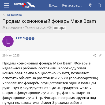
Вход
Регистрация
Барахолка
Продам ксеноновый фонарь Maxa Beam
А
Д
Т
LEON@@@
29 Июл 2023
фонари
в
а
е
т
т
г
LEON@@@
L
о
а
и
р
н
т
а
е
ч
29 Июл 2023
#1
м
а
ы
л
Продам ксеноновый фонарь Maxa Beam. Фонарь в
а
идеальном рабочем состоянии. Короткодуговая
ксеноновая лампа мощностью 75 Ватт, позволяет
осветить объект на расстоянии 2,5 км.(производитель).
Управление фонарём осуществляется одним пальцем
руки. Луч фокусируется от 1 до 40 градусов. Фото-7,
ширина фокусировки луча-40 гр., фото-8, ширина
фокусировки луча-1 гр. Фонарь программируется под
нужды пользователя. Имеет 3 режима работы