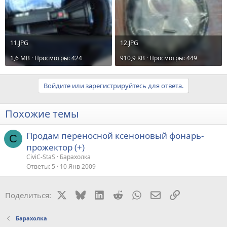
11.JPG
12.JPG
1,6 MB · Просмотры: 424
910,9 KB · Просмотры: 449
Войдите или зарегистрируйтесь для ответа.
Похожие темы
Продам переносной ксеноновый фонарь-
C
прожектор (+)
CiviC-StaS
Барахолка
Ответы
5
10 Янв 2009
X
Bluesky
LinkedIn
Reddit
WhatsApp
Электронная поч
Ссылка
Поделиться:
Барахолка