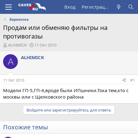
Вход
Регистрация
Барахолка
Продам или обменяю фильтры на
противогазы
А
Д
ALHIMICK
11 Окт 2010
в
а
т
т
ALHIMICK
A
о
а
р
н
т
а
е
ч
11 Окт 2010
#1
м
а
ы
л
Модели ГП-5,ГП-4,вроде были ИПшники.Тока тем,кто с
а
москвы или с Щелковского района
Войдите или зарегистрируйтесь для ответа.
Похожие темы