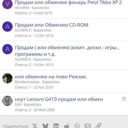
Продам или обменяю фонарь Petzl Tikka XP 2
V
veredfed
Барахолка
Ответы
3
4 Ноя 2010
Продам или Обменяю CD-ROM
A
ALHIMICK
Барахолка
Ответы
6
13 Окт 2010
Продам ( или обменяю )комп. диски : игры ,
A
программы и т.д.
ALHIMICK
Барахолка
Ответы
2
14 Окт 2010
или обменяю на пиво Рюкзак.
Bombermantas
Барахолка
Ответы
1
22 Авг 2010
З
ноут Lenovo G410 продам или обмен
а
SnD
Барахолка
Ответы
3
29 Июл 2009
к
р
X
Bluesky
LinkedIn
Reddit
WhatsApp
Электронная поч
Ссылка
Поделиться: