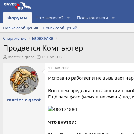
Форумы
Что нового?
Пользователи
Новые сообщения
Поиск сообщений
Снаряжение
Барахолка
Продается Компьютер
А
Д
master-z-great
11 Ноя 2008
в
а
т
т
11 Ноя 2008
о
а
Исправно работает и не вызывает на
р
н
т
а
е
ч
Вообщем предлагаю желающим приоб
м
а
Ещё пара фото (моих и не очень) под 
master-z-great
ы
л
а
Что внутри: