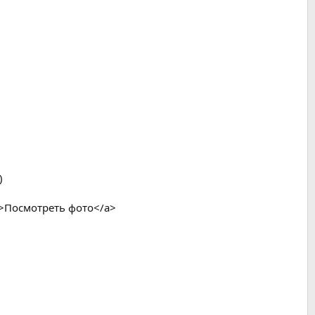
)
pg>Посмотреть фото</a>