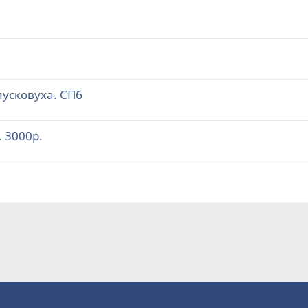
пусковуха. СПб
 3000р.
а