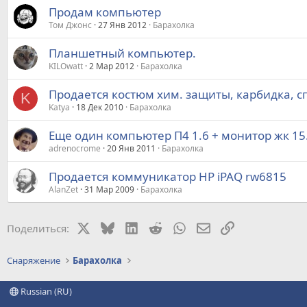
Продам компьютер
Том Джонс
27 Янв 2012
Барахолка
Планшетный компьютер.
KILOwatt
2 Мар 2012
Барахолка
Продается костюм хим. защиты, карбидка, с
K
Katya
18 Дек 2010
Барахолка
Еще один компьютер П4 1.6 + монитор жк 15.
adrenocrome
20 Янв 2011
Барахолка
Продается коммуникатор HP iPAQ rw6815
AlanZet
31 Мар 2009
Барахолка
X
Bluesky
LinkedIn
Reddit
WhatsApp
Электронная почт
Ссылка
Поделиться:
Снаряжение
Барахолка
Russian (RU)