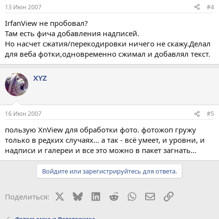
13 Июн 2007
#4
IrfanView не пробовал?
Там есть фича добавления надписей.
Но насчет сжатия/перекодировки ничего не скажу.Делал
для веба фотки,одновременно сжимал и добавлял текст.
XYZ
16 Июн 2007
#5
пользую XnView для обработки фото. фотожоп гружу
только в редких случаях... а так - всё умеет, и уровни, и
надписи и галереи и все это можно в пакет загнать...
Войдите или зарегистрируйтесь для ответа.
X
Bluesky
LinkedIn
Reddit
WhatsApp
Электронная поч
Ссылка
Поделиться:
Фотосъемка и Фототехника