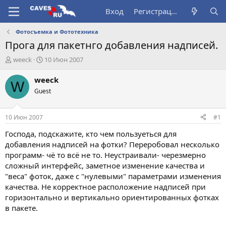
Вход
Регистрация
Фотосъемка и Фототехника
Прога для пакетнго добавления надписей.
А
Д
weeck
10 Июн 2007
в
а
т
т
weeck
W
о
а
Guest
р
н
т
а
е
ч
10 Июн 2007
#1
м
а
ы
л
Господа, подскажите, кто чем пользуеться для
а
добавления надписей на фотки? Переробовал несколько
программ- чё то всё не то. Неустраивали- черезмерно
сложный интерфейс, заметное изменение качества и
"веса" фоток, даже с "нулевыми" параметрами изменения
качества. Не корректное расположение надписей при
горизонтально и вертикально ориентированных фотках
в пакете.