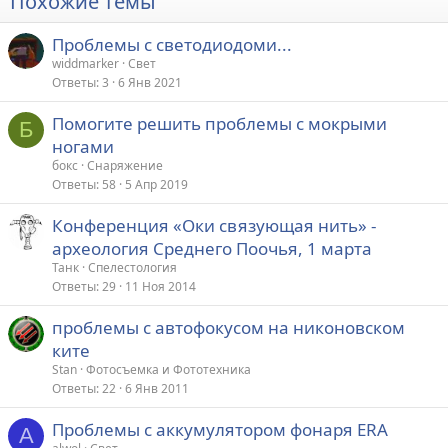
Похожие темы
Проблемы с светодиодоми...
widdmarker
Свет
Ответы
3
6 Янв 2021
Помогите решить проблемы с мокрыми
Б
ногами
бокс
Снаряжение
Ответы
58
5 Апр 2019
Конференция «Оки связующая нить» -
археология Среднего Поочья, 1 марта
Танк
Спелестология
Ответы
29
11 Ноя 2014
проблемы с автофокусом на никоновском
ките
Stan
Фотосъемка и Фототехника
Ответы
22
6 Янв 2011
Проблемы с аккумулятором фонаря ERA
A