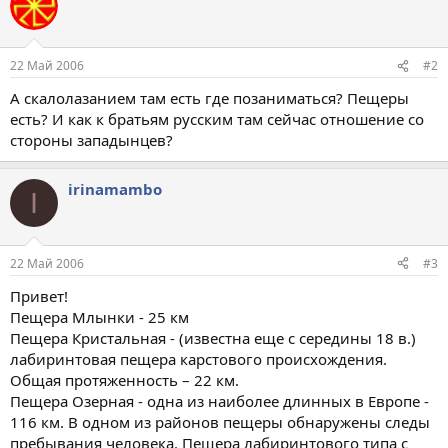
22 Май 2006
#2
А скалолазанием там есть где позаниматься? Пещеры
есть? И как к братьям русским там сейчас отношение со
стороны западынцев?
irinamambo
I
22 Май 2006
#3
Привет!
Пещера Млынки - 25 км
Пещера Кристальная - (известна еще с середины 18 в.)
лабиринтовая пещера карстового происхождения.
Общая протяженность – 22 км.
Пещера Озерная - одна из наиболее длинных в Европе -
116 км. В одном из районов пещеры обнаружены следы
пребывания человека. Пещера лабиринтового типа с