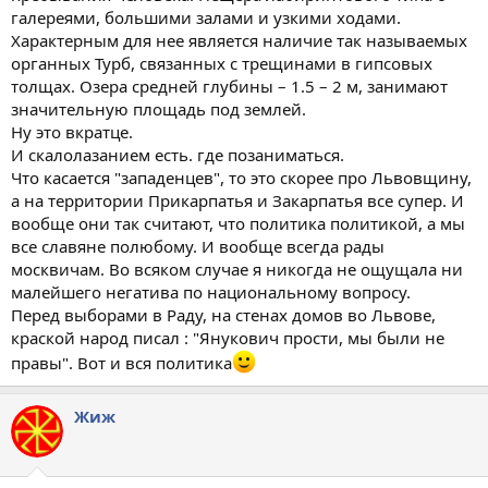
галереями, большими залами и узкими ходами.
Характерным для нее является наличие так называемых
органных Турб, связанных с трещинами в гипсовых
толщах. Озера средней глубины – 1.5 – 2 м, занимают
значительную площадь под землей.
Ну это вкратце.
И скалолазанием есть. где позаниматься.
Что касается "западенцев", то это скорее про Львовщину,
а на территории Прикарпатья и Закарпатья все супер. И
вообще они так считают, что политика политикой, а мы
все славяне полюбому. И вообще всегда рады
москвичам. Во всяком случае я никогда не ощущала ни
малейшего негатива по национальному вопросу.
Перед выборами в Раду, на стенах домов во Львове,
краской народ писал : "Янукович прости, мы были не
правы". Вот и вся политика
Жиж