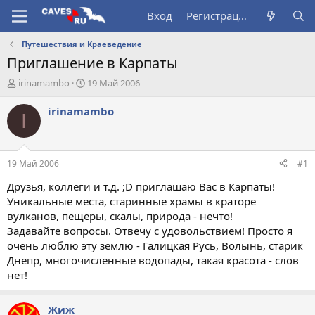
Вход
Регистрация
Путешествия и Краеведение
Приглашение в Карпаты
А
Д
irinamambo
19 Май 2006
в
а
т
т
irinamambo
I
о
а
р
н
т
а
е
ч
19 Май 2006
#1
м
а
ы
л
Друзья, коллеги и т.д. ;D приглашаю Вас в Карпаты!
а
Уникальные места, старинные храмы в краторе
вулканов, пещеры, скалы, природа - нечто!
Задавайте вопросы. Отвечу с удовольствием! Просто я
очень люблю эту землю - Галицкая Русь, Волынь, старик
Днепр, многочисленные водопады, такая красота - слов
нет!
Жиж