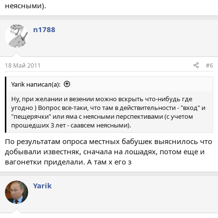
неясными).
n1788
18 Май 2011
#6
Yarik написал(а):
Ну, при желании и везении можно вскрыть что-нибудь где
угодно ) Вопрос все-таки, что там в действительности - "вход" и
"пещерячки" или яма с неясными перспективами (с учетом
прошедших 3 лет - саавсем неясными).
По результатам опроса местных бабушек выяснилось что
добывали известняк, сначала на лошадях, потом еще и
вагонетки приделали. А там х его з
Yarik