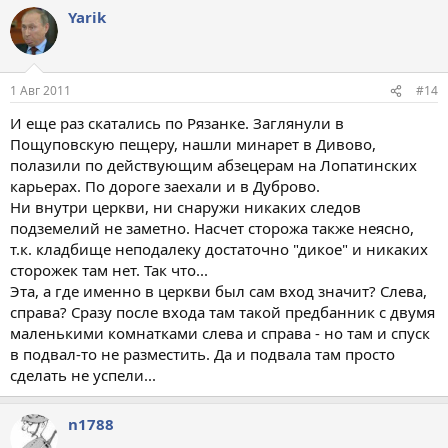
Yarik
1 Авг 2011
#14
И еще раз скатались по Рязанке. Заглянули в
Пощуповскую пещеру, нашли минарет в Дивово,
полазили по действующим абзецерам на Лопатинских
карьерах. По дороге заехали и в Дуброво.
Ни внутри церкви, ни снаружи никаких следов
подземелий не заметно. Насчет сторожа также неясно,
т.к. кладбище неподалеку достаточно "дикое" и никаких
сторожек там нет. Так что...
Эта, а где именно в церкви был сам вход значит? Слева,
справа? Сразу после входа там такой предбанник с двумя
маленькими комнатками слева и справа - но там и спуск
в подвал-то не разместить. Да и подвала там просто
сделать не успели...
n1788