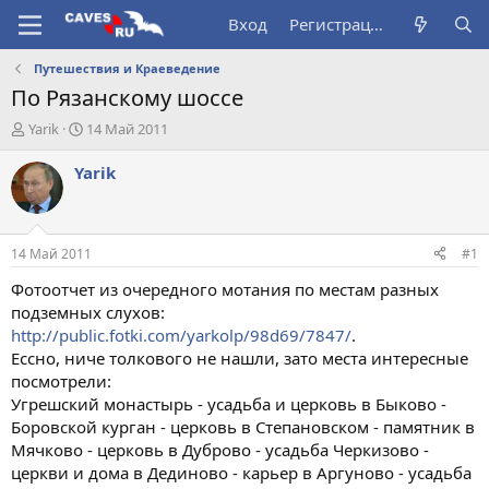
Вход
Регистрация
Путешествия и Краеведение
По Рязанскому шоссе
А
Д
Yarik
14 Май 2011
в
а
т
т
Yarik
о
а
р
н
т
а
е
ч
14 Май 2011
#1
м
а
ы
л
Фотоотчет из очередного мотания по местам разных
а
подземных слухов:
http://public.fotki.com/yarkolp/98d69/7847/
.
Ессно, ниче толкового не нашли, зато места интересные
посмотрели:
Угрешский монастырь - усадьба и церковь в Быково -
Боровской курган - церковь в Степановском - памятник в
Мячково - церковь в Дуброво - усадьба Черкизово -
церкви и дома в Дединово - карьер в Аргуново - усадьба