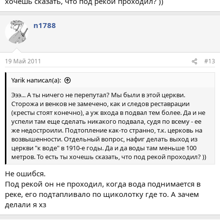
хочешь сказать, что под рекой проходил? ))
n1788
19 Май 2011
#13
Yarik написал(а):
Эээ... А ты ничего не перепутал? Мы были в этой церкви.
Сторожа и венков не замечено, как и следов реставрации
(кресты стоят конечно), а уж входа в подвал тем более. Да и не
успели там еще сделать никакого подвала, судя по всему - ее
же недостроили. Подтопление как-то странно, т.к. церковь на
возвышенности. Отдельный вопрос, нафиг делать выход из
церкви "к воде" в 1910-е годы. Да и да воды там меньше 100
метров. То есть ты хочешь сказать, что под рекой проходил? ))
Не ошибся.
Под рекой он не проходил, когда вода поднимается в
реке, его подтапливало по щиколотку где то. А зачем
делали я хз