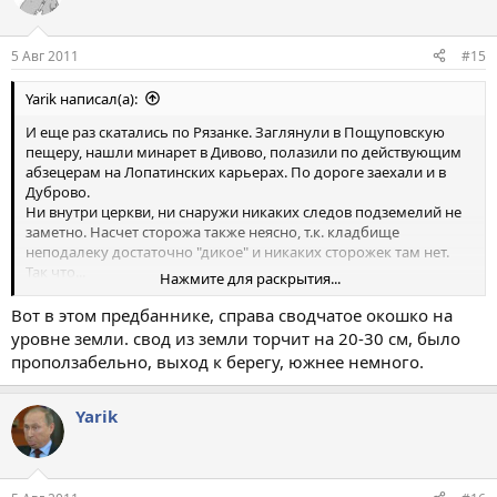
5 Авг 2011
#15
Yarik написал(а):
И еще раз скатались по Рязанке. Заглянули в Пощуповскую
пещеру, нашли минарет в Дивово, полазили по действующим
абзецерам на Лопатинских карьерах. По дороге заехали и в
Дуброво.
Ни внутри церкви, ни снаружи никаких следов подземелий не
заметно. Насчет сторожа также неясно, т.к. кладбище
неподалеку достаточно "дикое" и никаких сторожек там нет.
Так что...
Нажмите для раскрытия...
Эта, а где именно в церкви был сам вход значит? Слева, справа?
Сразу после входа там такой предбанник с двумя маленькими
Вот в этом предбаннике, справа сводчатое окошко на
комнатками слева и справа - но там и спуск в подвал-то не
уровне земли. свод из земли торчит на 20-30 см, было
разместить. Да и подвала там просто сделать не успели...
проползабельно, выход к берегу, южнее немного.
Yarik