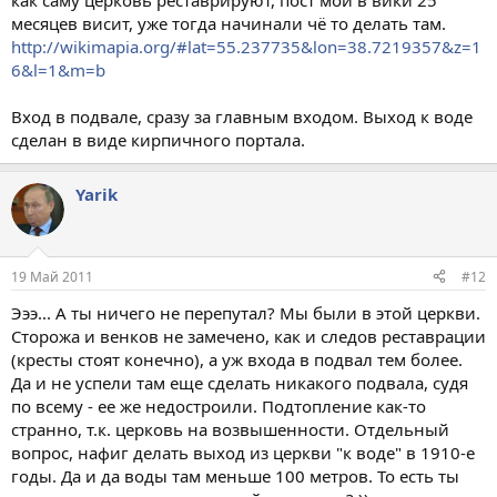
как саму церковь реставрируют, пост мой в вики 25
месяцев висит, уже тогда начинали чё то делать там.
http://wikimapia.org/#lat=55.237735&lon=38.7219357&z=1
6&l=1&m=b
Вход в подвале, сразу за главным входом. Выход к воде
сделан в виде кирпичного портала.
Yarik
19 Май 2011
#12
Эээ... А ты ничего не перепутал? Мы были в этой церкви.
Сторожа и венков не замечено, как и следов реставрации
(кресты стоят конечно), а уж входа в подвал тем более.
Да и не успели там еще сделать никакого подвала, судя
по всему - ее же недостроили. Подтопление как-то
странно, т.к. церковь на возвышенности. Отдельный
вопрос, нафиг делать выход из церкви "к воде" в 1910-е
годы. Да и да воды там меньше 100 метров. То есть ты