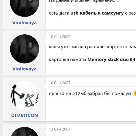
На данный момент времени....
есть дата
usb кабель к самсунгу
с раз
Vinilovaya
10 Сен 2007
как я уже писала раньше- карточка п
карточка памяти
Memory stick duo 64
Vinilovaya
10 Сен 2007
mini sd на 512мб забрал бы пожалуй :
DIMETICON
13 Сен 2007