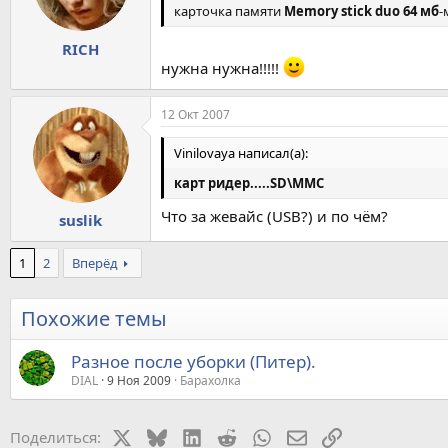
карточка памяти
Memory stick duo 64 мб
-
RICH
нужна нужна!!!!!
12 Окт 2007
Vinilovaya написал(а):
карт ридер.....SD\MMC
Что за жевайс (USB?) и по чём?
suslik
1
2
Вперёд
Похожие темы
Разное после уборки (Питер).
DIAL
9 Ноя 2009
Барахолка
X
Bluesky
LinkedIn
Reddit
WhatsApp
Электронная почт
Ссылка
Поделиться: