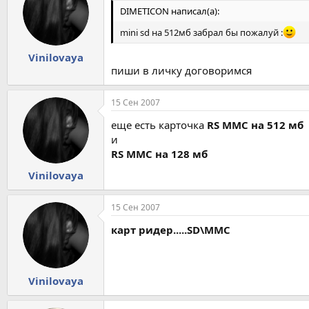
DIMETICON написал(а):
mini sd на 512мб забрал бы пожалуй :
Vinilovaya
пиши в личку договоримся
15 Сен 2007
еще есть карточка
RS MMC на 512 мб
и
RS MMC на 128 мб
Vinilovaya
15 Сен 2007
карт ридер.....SD\MMC
Vinilovaya