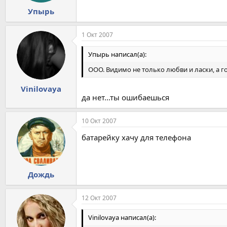
Упырь
1 Окт 2007
Упырь написал(а):
ООО. Видимо не только любви и ласки, а г
Vinilovaya
да нет...ты ошибаешься
10 Окт 2007
батарейку хачу для телефона
Дождь
12 Окт 2007
Vinilovaya написал(а):