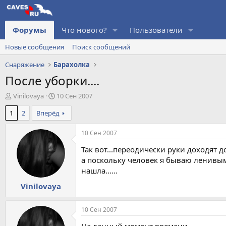
Форумы
Что нового?
Пользователи
Новые сообщения
Поиск сообщений
Снаряжение
Барахолка
После уборки....
А
Д
Vinilovaya
10 Сен 2007
в
а
1
2
Вперёд
т
т
о
а
р
н
10 Сен 2007
т
а
Так вот...переодически руки доходят 
е
ч
м
а
а поскольку человек я бываю ленивым,
ы
л
нашла......
а
Vinilovaya
10 Сен 2007