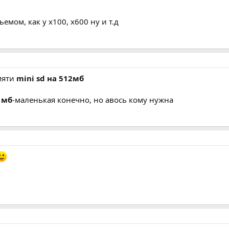
ьемом, как у x100, x600 ну и т.д
амяти
mini sd на 512мб
 мб
-маленькая конечно, но авось кому нужна