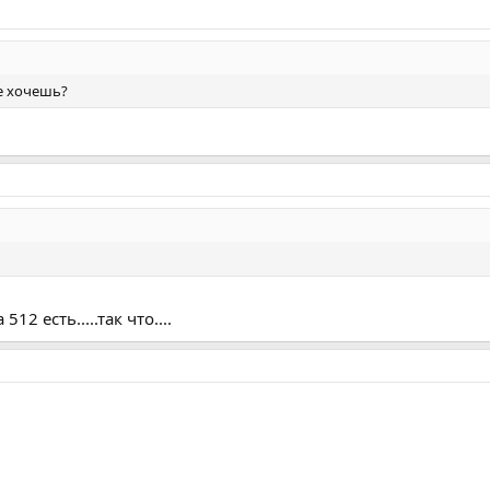
ее хочешь?
12 есть.....так что....