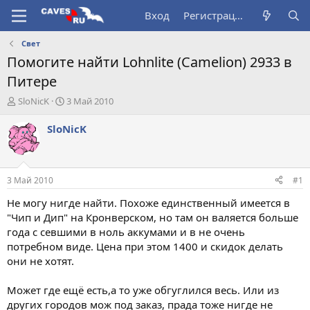
Вход
Регистрация
Свет
Помогите найти Lohnlite (Camelion) 2933 в
Питере
А
Д
SloNicK
3 Май 2010
в
а
т
т
SloNicK
о
а
р
н
т
а
е
ч
3 Май 2010
#1
м
а
ы
л
Не могу нигде найти. Похоже единственный имеется в
а
"Чип и Дип" на Кронверском, но там он валяется больше
года с севшими в ноль аккумами и в не очень
потребном виде. Цена при этом 1400 и скидок делать
они не хотят.
Может где ещё есть,а то уже обгуглился весь. Или из
других городов мож под заказ, прада тоже нигде не