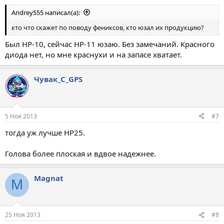
Andrey555 написал(а):
кто что скажет по поводу фениксов, кто юзал их продукцию?
Был НР-10, сейчас НР-11 юзаю. Без замечаний. Красного
диода нет, но мне краснухи и на запасе хватает.
Чувак_С_GPS
5 Ноя 2013
#7
тогда уж лучше HP25.
Голова более плоская и вдвое надежнее.
Magnat
M
25 Ноя 2013
#8