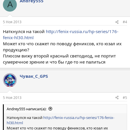
Andrey555
A
5 Ноя 2013
#4
Наткнулся на такой
http://fenix-russia.ru/hp-series/176-
fenix-hl30.html
Может кто что скажет по поводу фениксов, кто юзал их
продукцию?
Плюсом вижу второй красный светодиод, не портит
сумеречное зрение и что бы где-то не палиться
Чувак_С_GPS
5 Ноя 2013
#5
Andrey555 написал(а):
Наткнулся на такой
http://fenix-russia.ru/hp-series/176-fenix-
hl30.html
Может кто что скажет по поводу фениксов, кто юзал их