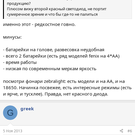
продукцию?
Плюсом вижу второй красный светодиод, не портит
сумеречное зрение и что бы где-то не палиться
именно этот - редкостное говно.
минусы:
- батарейки на голове, развесовка неудобная
- всего 2 батарейки (есть ряд моделей fenix на 4*АА)
- время работы
- низкая по современным меркам яркость
посмотри фонари zebralight: есть модели и на АА, и на
18650. Начинка посвежее, есть интересные режимы (есть
и ярче, и тусклее). Правда, нет красного диода.
greek
G
5 Ноя 2013
#6