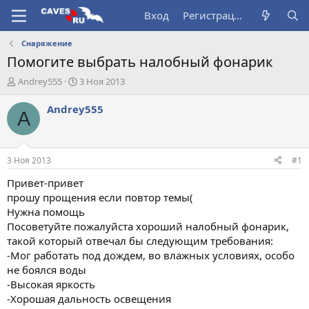
Вход
Регистрация
Снаряжение
Помогите выбрать налобный фонарик
А
Д
Andrey555
3 Ноя 2013
в
а
т
т
Andrey555
A
о
а
р
н
т
а
е
ч
3 Ноя 2013
#1
м
а
ы
л
Привет-привет
а
прошу прощения если повтор темы(
Нужна помощь
Посоветуйте пожалуйста хороший налобный фонарик,
такой который отвечал бы следующим требования:
-Мог работать под дождем, во влажных условиях, особо
не боялся воды
-Высокая яркость
-Хорошая дальность освещения