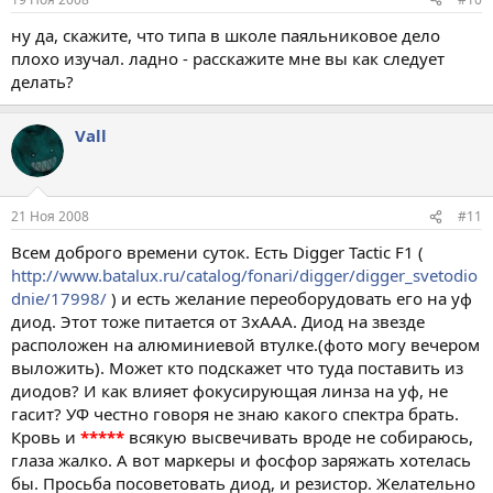
ну да, скажите, что типа в школе паяльниковое дело
плохо изучал. ладно - расскажите мне вы как следует
делать?
Vall
21 Ноя 2008
#11
Всем доброго времени суток. Есть Digger Tactic F1 (
http://www.batalux.ru/catalog/fonari/digger/digger_svetodio
dnie/17998/
) и есть желание переоборудовать его на уф
диод. Этот тоже питается от 3хААА. Диод на звезде
расположен на алюминиевой втулке.(фото могу вечером
выложить). Может кто подскажет что туда поставить из
диодов? И как влияет фокусирующая линза на уф, не
гасит? УФ честно говоря не знаю какого спектра брать.
Кровь и
*****
всякую высвечивать вроде не собираюсь,
глаза жалко. А вот маркеры и фосфор заряжать хотелась
бы. Просьба посоветовать диод, и резистор. Желательно