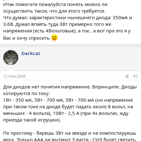
Итак помогите пожалуйста понять можно ли
осуществить такое, что для этого требуется.
Что думал: характеристики нынешнего диода: 350мА и
3.6В. Думал впаять туда 3Вт примерно того же
напряжения (есть 4Вольтовые), а ток.. а вот про это я у
Вас и хочу спросить
Darkcat
12 Ноя 2008
#2
Для диодов нет понятия напряжение. Впринципе. Диоды
котируются по току:
1Вт - 350 мА, 3Вт - 700 мА, 5Вт - 700 мА (но напряжение
при таком токе на диоде будет падать около 8 вольт, на
меньших - 4 вольта), 10Вт - 2,5 А (при 4х вольтах, жду
приезда такой игрушки).
По простому - берешь 3Вт на звезде и не компостируешь
моск. Только ААА не вытянут 3 ватта - СИД будет светить