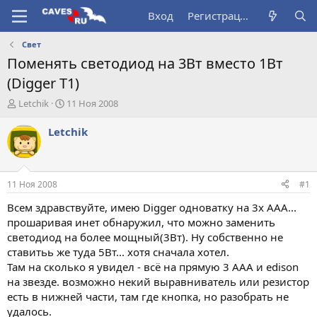
Вход
Регистрация
Свет
Поменять светодиод на 3Вт вместо 1Вт
(Digger T1)
А
Д
Letchik
11 Ноя 2008
в
а
т
т
Letchik
о
а
р
н
т
а
е
ч
11 Ноя 2008
#1
м
а
ы
л
Всем здравствуйте, имею Digger одноватку на 3х ААА...
а
прошаривая инет обнаружил, что можно заменить
светодиод на более мощный(3Вт). Ну собственно не
ставитьь же туда 5Вт... хотя сначала хотел.
Там на сколько я увидел - всё на прямую 3 ААА и edison
на звезде. возможно некий выравниватель или резистор
есть в нижней части, там где кнопка, но разобрать не
удалось.