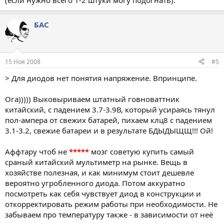
(если нужно всего 1-2 штуки могу подогнать).
БАС
15 Ноя 2008
#5
> Для диодов нет понятия напряжение. Впринципе.
Ога))))) Выковыриваем штатный говноваттник
китайский, с падением 3.7-3.9В, который усираясь тянул
пол-ампера от свежих батарей, пихаем клц8 с падением
3.1-3.2, свежие батареи и в результате БДЫДЫЩЩ!!! Ой!
Аффтару чтоб не
*****
мозг советую купить самый
сраный китайский мультиметр на рынке. Вещь в
хозяйстве полезная, и как минимум стоит дешевле
вероятно угробленного диода. Потом аккуратно
посмотреть как себя чувствует диод в конструкции и
откорректировать режим работы при необходимости. Не
забываем про температуру также - в зависимости от неё