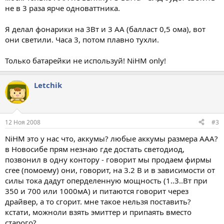
не в 3 раза ярче одноваттника.
Я делал фонарики на 3Вт и 3 АА (балласт 0,5 ома), вот
они светили. Часа 3, потом плавно тухли.
Только батарейки не используй! NiHM only!
Letchik
12 Ноя 2008
#3
NiHM это у нас что, аккумы? любые аккумы размера ААА?
в Новосибе прям незнаю где достать светодиод,
позвонил в одну контору - говорит мы продаем фирмы
cree (помоему) они, говорит, на 3.2 В и в зависимости от
силы тока дадут оперделенную мощность (1..3..Вт при
350 и 700 или 1000мА) и питаются говорит через
драйвер, а то сгорит. мне такое нельзя поставить?
кстати, можноли взять эмиттер и припаять вместо
старого?